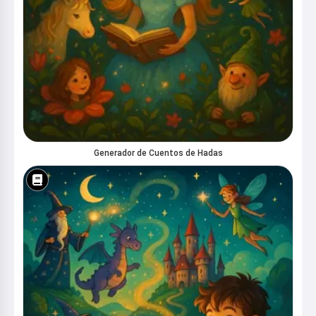
dormir a tus niños 🌟
Leer una cuento
Al empezar a usar el servicio, aceptas:
Términos del
servicio
,
Política de privacidad
,
Política de reembolso
Generador de Cuentos de Hadas