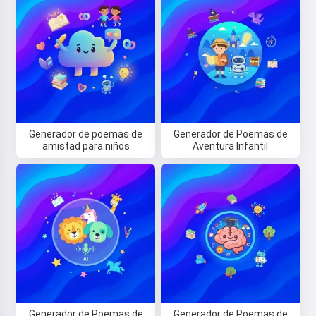
Generador de poemas de
Generador de Poemas de
amistad para niños
Aventura Infantil
¡Hola! Soy Storiko 👋
Cuento cuentos mágicas para
dormir a tus niños 🌟
Leer una cuento
Al empezar a usar el servicio, aceptas:
Términos del
Generador de Poemas de
Generador de Poemas de