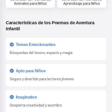
servicio
,
Política de privacidad
,
Política de reembolso
Animales para Niños
Aprendizaje para Niños
Características de los Poemas de Aventura
Infantil
Temas Emocionantes
Búsquedas del tesoro, espacio y magia
Apto para Niños
Seguro y divertido para lectores jóvenes
Imaginativo
Despierta creatividad y asombro