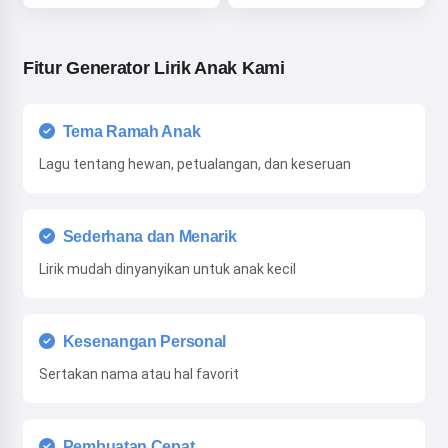
Dengan mulai menggunakan layanan ini, Anda
menerima:
Ketentuan Layanan
,
Kebijakan Privasi
,
Kebijakan Pengembalian Dana
Fitur Generator Lirik Anak Kami
Tema Ramah Anak
Lagu tentang hewan, petualangan, dan keseruan
Sederhana dan Menarik
Lirik mudah dinyanyikan untuk anak kecil
Kesenangan Personal
Sertakan nama atau hal favorit
Pembuatan Cepat