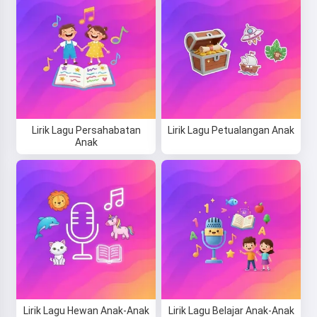
Lirik Lagu Persahabatan
Lirik Lagu Petualangan Anak
Hai! Aku Storiko 👋
Anak
Aku menceritakan dongeng
pengantar tidur ajaib untuk anak-
anakmu 🌟
Baca dongeng
Lirik Lagu Hewan Anak-Anak
Lirik Lagu Belajar Anak-Anak