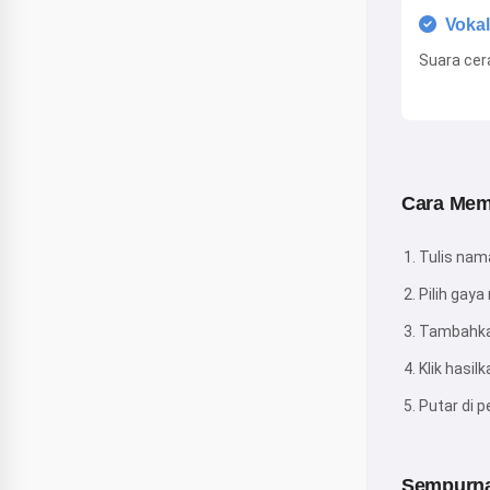
Voka
Suara cer
Cara Mem
Tulis nama
Pilih gay
Tambahkan
Klik hasil
Putar di p
Sempurna