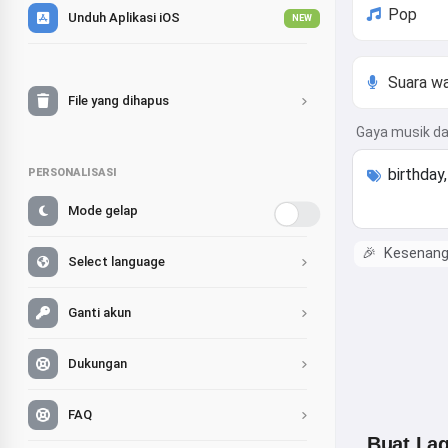
Unduh Aplikasi iOS
NEW
File yang dihapus
Gaya musik da
PERSONALISASI
Mode gelap
🎉
Kesenang
Select language
Ganti akun
Dukungan
FAQ
Buat La