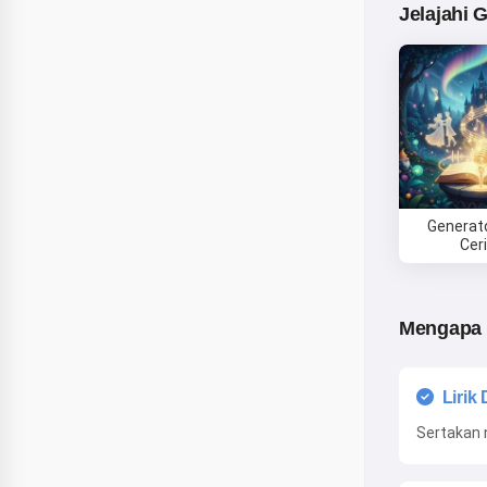
Jelajahi 
Generat
Cer
Mengapa 
Lirik
Sertakan 