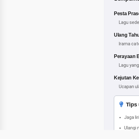
Pesta Pras
Lagu sede
Ulang Tah
Irama cat
Perayaan 
Lagu yang
Kejutan Ke
Ucapan ula
Tips
Jaga li
Ulangi
Tambah