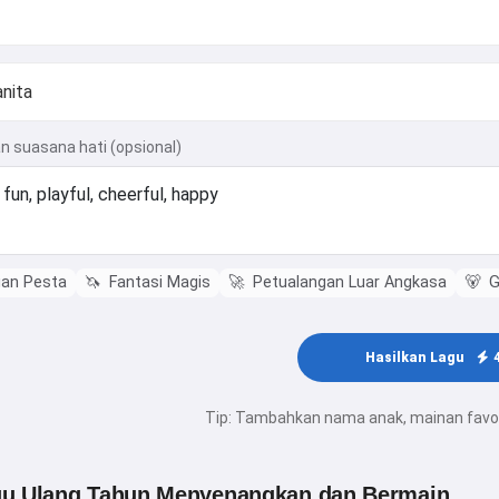
n suasana hati (opsional)
an Pesta
🦄
Fantasi Magis
🚀
Petualangan Luar Angkasa
🐻
G
Hasilkan Lagu
Tip: Tambahkan nama anak, mainan favori
Hai! Aku Storiko 👋
gu Ulang Tahun Menyenangkan dan Bermain
Aku menceritakan dongeng