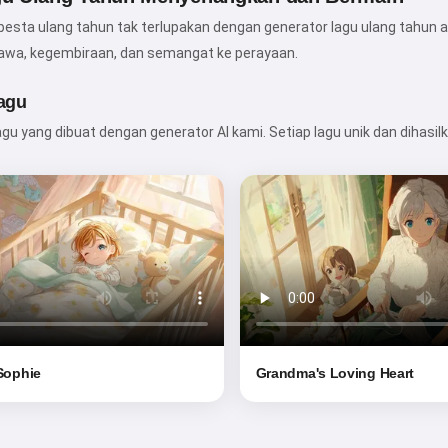
pengantar tidur ajaib untuk anak-
pesta ulang tahun tak terlupakan dengan generator lagu ulang tahun an
anakmu 🌟
a, kegembiraan, dan semangat ke perayaan.
agu
gu yang dibuat dengan generator AI kami. Setiap lagu unik dan dihasil
Baca dongeng
Dengan mulai menggunakan layanan ini, Anda
menerima:
Ketentuan Layanan
,
Kebijakan Privasi
,
Kebijakan Pengembalian Dana
 Sophie
Grandma's Loving Heart