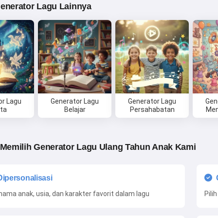
Generator Lagu Lainnya
or Lagu
Generator Lagu
Generator Lagu
Gen
ita
Belajar
Persahabatan
Men
Memilih Generator Lagu Ulang Tahun Anak Kami
 Dipersonalisasi
nama anak, usia, dan karakter favorit dalam lagu
Pili