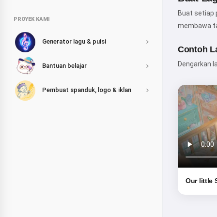
Buat setiap 
PROYEK KAMI
membawa taw
Generator lagu & puisi
Contoh L
Dengarkan la
Bantuan belajar
Pembuat spanduk, logo & iklan
Our little