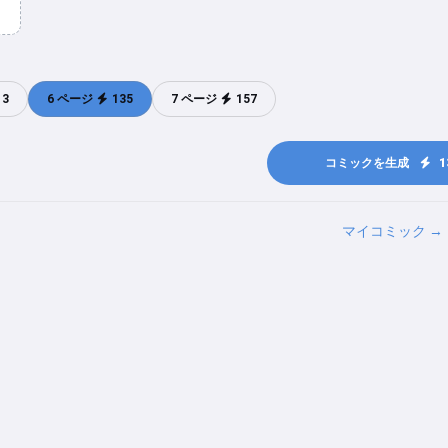
こんにちは！私はStorikoです👋
お子様のために魔法の寝かしつけ
13
6 ページ
135
7 ページ
157
のお話をします🌟
コミックを生成
1
お話を読む
マイコミック →
サービスの利用を開始することにより、以下に同意したことに
なります：
利用規約
,
プライバシーポリシー
,
返金ポリシー