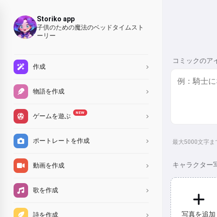
Storiko app
子供のための魔法のベッドタイムスト
ーリー
コミックのア
作成
物語を作成
NEW
ゲームを遊ぶ
ポートレートを作成
最大5000文字
キャラクター
動画を作成
歌を作成
写真を追加
詩を作成