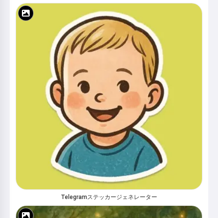
Telegramステッカージェネレーター