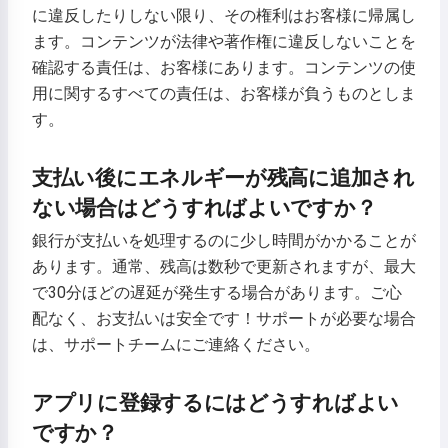
に違反したりしない限り、その権利はお客様に帰属し
のお話をします🌟
ます。コンテンツが法律や著作権に違反しないことを
確認する責任は、お客様にあります。コンテンツの使
用に関するすべての責任は、お客様が負うものとしま
お話を読む
す。
支払い後にエネルギーが残高に追加され
サービスの利用を開始することにより、以下に同意したことに
ない場合はどうすればよいですか？
なります：
利用規約
,
プライバシーポリシー
,
返金ポリシー
銀行が支払いを処理するのに少し時間がかかることが
あります。通常、残高は数秒で更新されますが、最大
で30分ほどの遅延が発生する場合があります。ご心
配なく、お支払いは安全です！サポートが必要な場合
は、サポートチームにご連絡ください。
アプリに登録するにはどうすればよい
ですか？