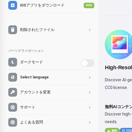
iOSアプリをダウンロード
NEW
削除されたファイル
パーソナライゼーション
ダークモード
High-Resol
Select language
Discover AI-ge
CC0 license.
アカウントを変更
無料AIコンテ
サポート
Discover high-
needs.
よくある質問
無料
CC0