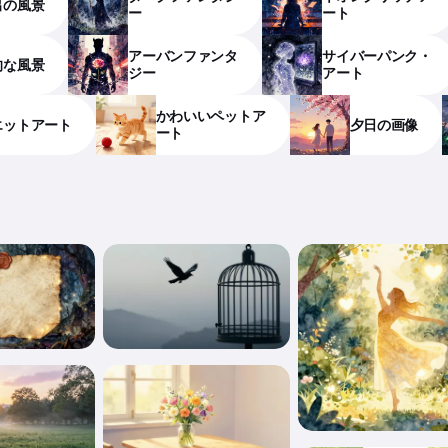
出の風景
ー
ート
アーバンファンタ
サイバーパンク・
的な風景
ジー
アート
かわいいペットア
エットアート
夕日の画像
ート