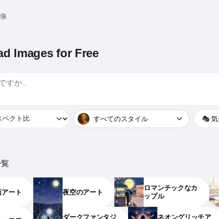
像
d Images for Free
すべてのスタイル
🎭 
一覧
ロマンチックなカ
画アート
夜空のアート
ップル
ダークファンタジ
ネオングリッチア