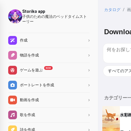
カタログ
画
Storiko app
子供のための魔法のベッドタイムスト
ーリー
Downloa
作成
物語を作成
NEW
ゲームを遊ぶ
ポートレートを作成
カテゴリー
動画を作成
水彩
歌を作成
詩を作成