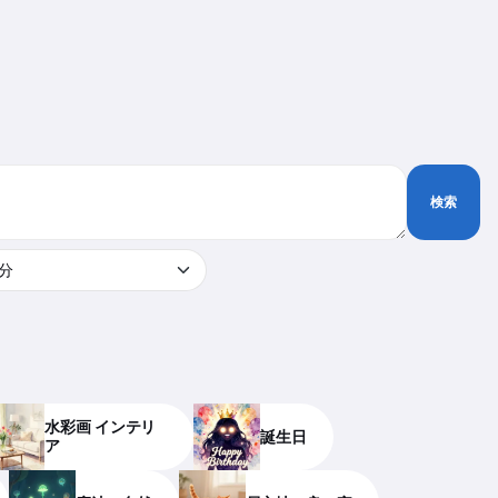
検索
気分
水彩画 インテリ
誕生日
ア