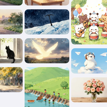
こんにちは！私はStorikoです👋
お子様のために魔法の寝かしつけ
のお話をします🌟
お話を読む
サービスの利用を開始することにより、以下に同意したことに
なります：
利用規約
,
プライバシーポリシー
,
返金ポリシー