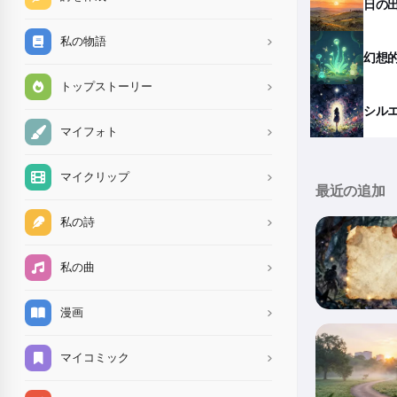
日の
私の物語
幻想
トップストーリー
シル
マイフォト
マイクリップ
最近の追加
私の詩
私の曲
漫画
マイコミック