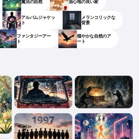
魔法の自然
居心地の良い家
アルバムジャケッ
メランコリックな
ト
背景
ファンタジーアー
穏やかな自然のア
ト
ート