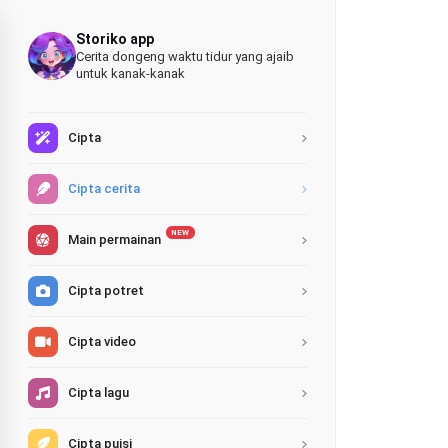
Storiko app
Cerita dongeng waktu tidur yang ajaib
untuk kanak-kanak
Cipta
Cipta cerita
NEW
Main permainan
Cipta potret
Cipta video
Cipta lagu
Cipta puisi