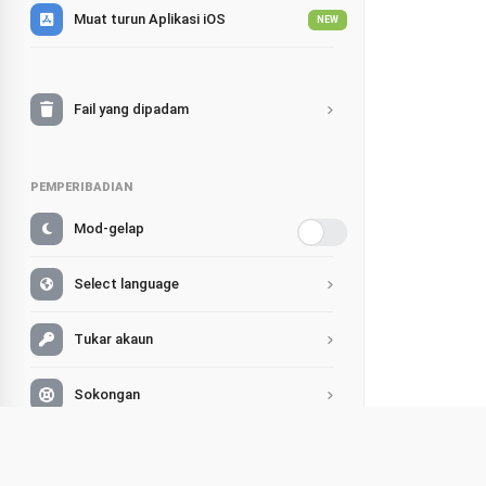
Muat turun Aplikasi iOS
NEW
Fail yang dipadam
PEMPERIBADIAN
Mod-gelap
Select language
Tukar akaun
Sokongan
Soalan Lazim
Pengem
Kongsi