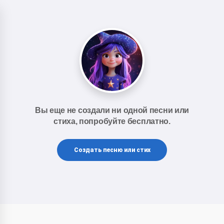
Вы еще не создали ни одной песни или
стиха, попробуйте бесплатно.
Создать песню или стих
Hai! Saya Storiko 👋