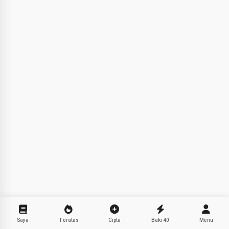
Saya menceritakan kisah
dongeng ajaib sebelum tidur
untuk anak-anak anda 🌟
Baca cerita dongeng
Dengan mula menggunakan perkhidmatan ini, anda
menerima:
Syarat Perkhidmatan
,
Dasar Privasi
,
Dasar
Bayaran Balik
Saya
Teratas
Cipta
Baki
40
Menu