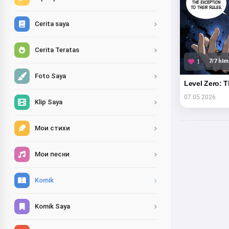
Cerita saya
Cerita Teratas
7/7 hlm
1
Foto Saya
Level Zero: T
07.05.2026
Klip Saya
Мои стихи
Мои песни
Komik
Komik Saya