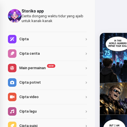
Storiko app
Cerita dongeng waktu tidur yang ajaib
untuk kanak-kanak
Cipta
Cipta cerita
NEW
Main permainan
Cipta potret
Cipta video
Cipta lagu
Cipta puisi