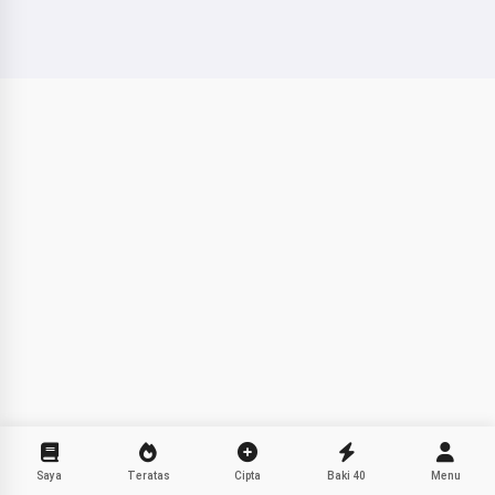
Saya menceritakan kisah
dongeng ajaib sebelum tidur
untuk anak-anak anda 🌟
Baca cerita dongeng
Dengan mula menggunakan perkhidmatan ini, anda
menerima:
Syarat Perkhidmatan
,
Dasar Privasi
,
Dasar
Bayaran Balik
Saya
Teratas
Cipta
Baki
40
Menu