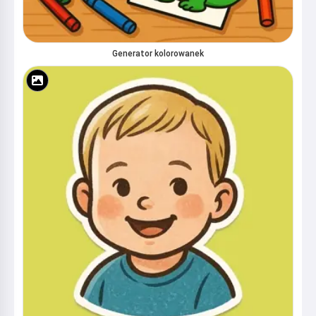
Generator kolorowanek
Cześć! Jestem Storiko 👋
Opowiadam magiczne сказки na
dobranoc dla Twoich dzieci 🌟