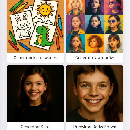
Generator kolorowanek
Generator awatarów
Cześć! Jestem Storiko 👋
Opowiadam magiczne сказки na
dobranoc dla Twoich dzieci 🌟
Przeczytaj сказkę
Rozpoczynając korzystanie z serwisu, akceptujesz:
Generator Sesji
Predyktor Rodzeństwa
Regulamin
,
Polityka prywatności
,
Polityka zwrotów