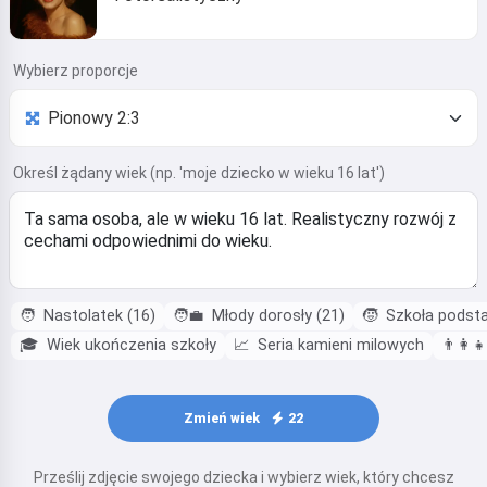
Wybierz proporcje
Określ żądany wiek (np. 'moje dziecko w wieku 16 lat')
🧑
Nastolatek (16)
🧑‍💼
Młody dorosły (21)
🧒
Szkoła podst
🎓
Wiek ukończenia szkoły
📈
Seria kamieni milowych
👨‍👩‍👧
Zmień wiek
22
Prześlij zdjęcie swojego dziecka i wybierz wiek, który chcesz