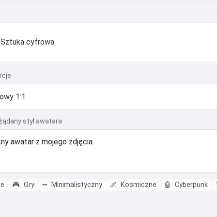
Sztuka cyfrowa
rcje
żądany styl awatara
e
🎮
Gry
➖
Minimalistyczny
🌌
Kosmiczne
🤖
Cyberpunk