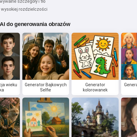
ywalne szczegóły i tło
 wysokiej rozdzielczości
 AI do generowania obrazów
ja wieku
Generator Bajkowych
Generator
Gener
ka
Selfie
kolorowanek