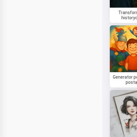
Transfor
history
Generator p
posta