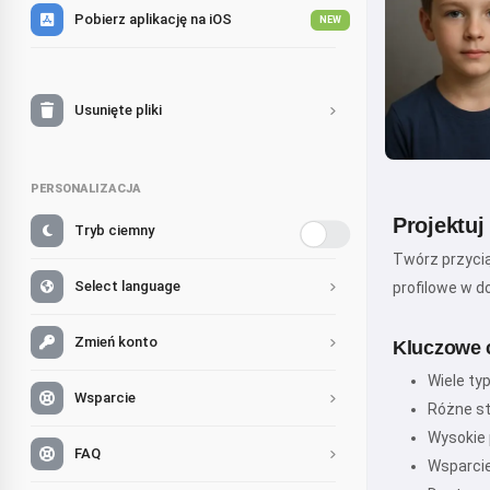
Pobierz aplikację na iOS
NEW
Usunięte pliki
PERSONALIZACJA
Projektuj
Tryb ciemny
Twórz przycią
Select language
profilowe w d
Zmień konto
Kluczowe 
Wiele ty
Wsparcie
Różne st
Wysokie 
FAQ
Wsparcie