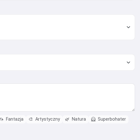
🦄
Fantazja
🎨
Artystyczny
🌿
Natura
🦸
Superbohater