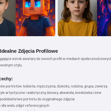
Cześć! Jestem Storiko 👋
 Idealne Zdjęcia Profilowe
Opowiadam magiczne сказки na
gające wzrok awatary do swoich profili w mediach społecznościowych
dobranoc dla Twoich dzieci 🌟
owolnym stylu.
cechy:
Przeczytaj сказkę
pów portretów: kobieta, mężczyzna, dziecko, rodzina, grupa, zwierzę
yle artystyczne: realistyczny, kinowy, akwarela, kreskówka i inne
podobieństwo portretu do oryginalnego zdjęcia
 dla wielu zdjęć referencyjnych
Rozpoczynając korzystanie z serwisu, akceptujesz:
Regulamin
,
Polityka prywatności
,
Polityka zwrotów