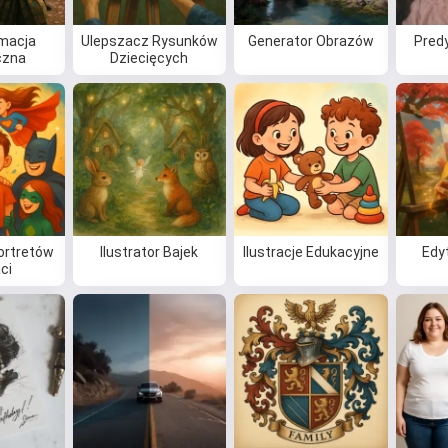
macja
Ulepszacz Rysunków
Generator Obrazów
Pred
czna
Dziecięcych
ortretów
Ilustrator Bajek
Ilustracje Edukacyjne
Edy
ci