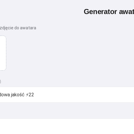
Generator awa
 zdjęcie do awatara
ć