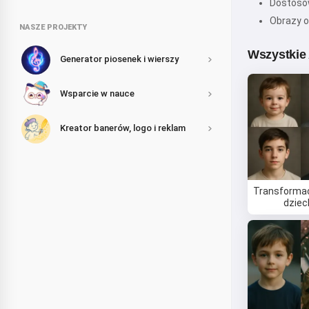
Dostosow
Obrazy o
NASZE PROJEKTY
Wszystkie
Generator piosenek i wierszy
Wsparcie w nauce
Kreator banerów, logo i reklam
Transformac
dziec