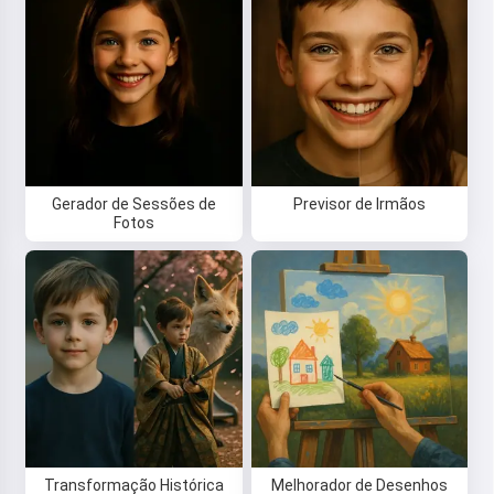
Leia uma história
Ao começar a usar o serviço, você aceita:
Termos de
Serviço
,
Política de Privacidade
,
Política de Reembolso
Gerador de Sessões de
Previsor de Irmãos
Fotos
Transformação Histórica
Melhorador de Desenhos