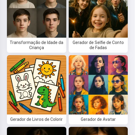
Transformação de Idade da
Gerador de Selfie de Conto
Criança
de Fadas
Oi! Eu sou a Storiko 👋
Eu conto histórias mágicas para
dormir para seus filhos 🌟
Gerador de Livros de Colorir
Gerador de Avatar