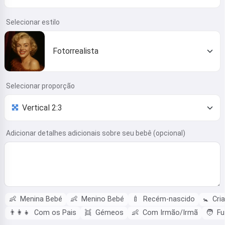
Selecionar estilo
Fotorrealista
Selecionar proporção
Adicionar detalhes adicionais sobre seu bebê (opcional)
👶
Menina Bebé
👶
Menino Bebé
🍼
Recém-nascido
🚼
Cri
👨‍👩‍👧
Com os Pais
👯
Gémeos
👶
Com Irmão/Irmã
🧑
Fu