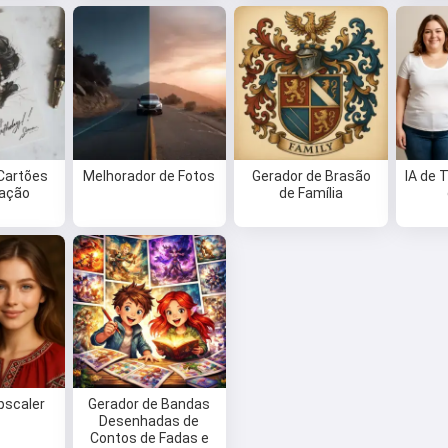
 Cartões
Melhorador de Fotos
Gerador de Brasão
IA de 
ação
de Família
pscaler
Gerador de Bandas
Desenhadas de
Contos de Fadas e