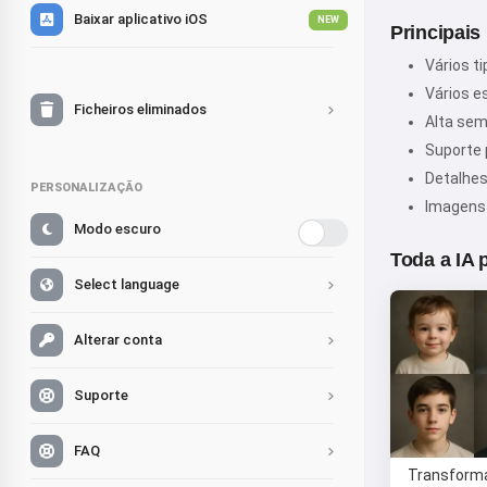
Baixar aplicativo iOS
NEW
Principais
Vários t
Vários e
Ficheiros eliminados
Alta sem
Suporte 
Detalhes
PERSONALIZAÇÃO
Imagens 
Modo escuro
Toda a IA 
Select language
Alterar conta
Suporte
FAQ
Transform