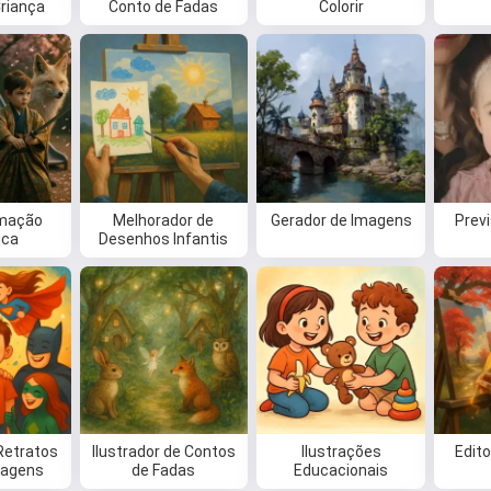
Criança
Conto de Fadas
Colorir
mação
Melhorador de
Gerador de Imagens
Prev
ica
Desenhos Infantis
Retratos
Ilustrador de Contos
Ilustrações
Edit
nagens
de Fadas
Educacionais