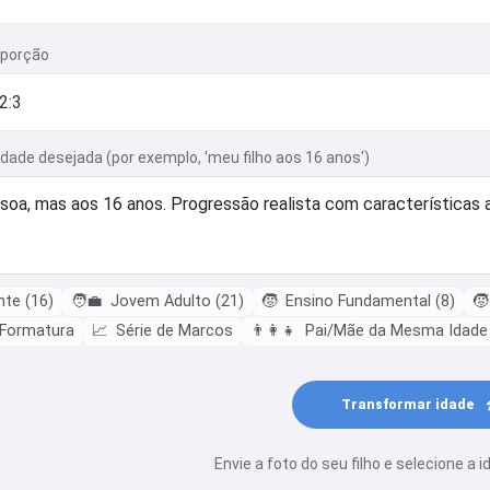
oporção
idade desejada (por exemplo, 'meu filho aos 16 anos')
te (16)
🧑‍💼
Jovem Adulto (21)
🧒
Ensino Fundamental (8)
🧒
 Formatura
📈
Série de Marcos
👨‍👩‍👧
Pai/Mãe da Mesma Idade
Transformar idade
Envie a foto do seu filho e selecione a 