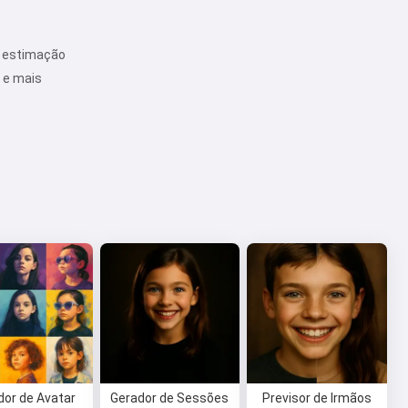
de estimação
o e mais
dor de Avatar
Gerador de Sessões
Previsor de Irmãos