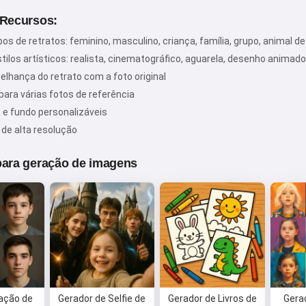
 Recursos:
ipos de retratos: feminino, masculino, criança, família, grupo, animal 
Oi! Eu sou a Storiko 👋
stilos artísticos: realista, cinematográfico, aguarela, desenho animad
Eu conto histórias mágicas para
elhança do retrato com a foto original
dormir para seus filhos 🌟
para várias fotos de referência
 e fundo personalizáveis
de alta resolução
Leia uma história
para geração de imagens
Ao começar a usar o serviço, você aceita:
Termos de
Serviço
,
Política de Privacidade
,
Política de Reembolso
ação de
Gerador de Selfie de
Gerador de Livros de
Gera