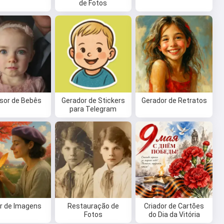
de Fotos
isor de Bebês
Gerador de Stickers
Gerador de Retratos
para Telegram
or de Imagens
Restauração de
Criador de Cartões
Fotos
do Dia da Vitória