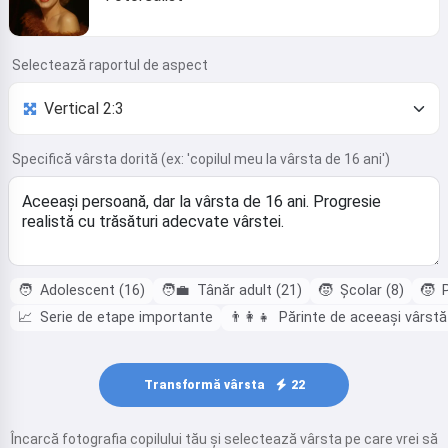
Selectează raportul de aspect
Specifică vârsta dorită (ex: 'copilul meu la vârsta de 16 ani')
🧑
Adolescent (16)
🧑‍💼
Tânăr adult (21)
🧒
Școlar (8)
🧒
P
📈
Serie de etape importante
👨‍👩‍👧
Părinte de aceeași vârstă
Transformă vârsta
22
Încarcă fotografia copilului tău și selectează vârsta pe care vrei să