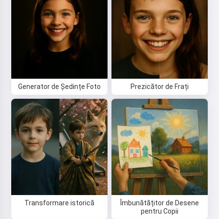
Începând să folosești serviciul, accepți:
Termeni și
condiții
,
Politica de confidențialitate
,
Politica de
rambursare
Generator de Ședințe Foto
Prezicător de Frați
Transformare istorică
Îmbunătățitor de Desene
pentru Copii