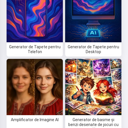
Generator de Tapete pentru
Generator de Tapete pentru
Telefon
Desktop
Amplificator de Imagine AI
Generator de basme și
benzi desenate de jocuri cu