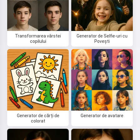
Transformarea vârstei
Generator de Selfie-uri cu
copilului
Povești
Salut! Eu sunt Storiko 👋
Spun povești magice de seară
pentru copiii tăi 🌟
Generator de cărți de
Generator de avatare
colorat
Citește o poveste