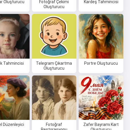
ar Oluşturucu
Fotoğraf Çekimi
Kardeş Tahmincisi
Oluşturucu
k Tahmincisi
Telegram Çıkartma
Portre Oluşturucu
Oluşturucu
l Düzenleyici
Fotoğraf
Zafer Bayramı Kart
Restorasyonu
Oluşturucu