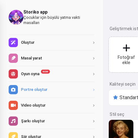
Storiko app
Çocuklar için büyülü yatma vakti
masalları
Geliştirmek ist
Oluştur
Fotoğraf
Masal yarat
ekle
NEW
Oyun oyna
Kaliteyi seçin
Portre oluştur
Video oluştur
Stil seç
Şarkı oluştur
Şiir oluştur