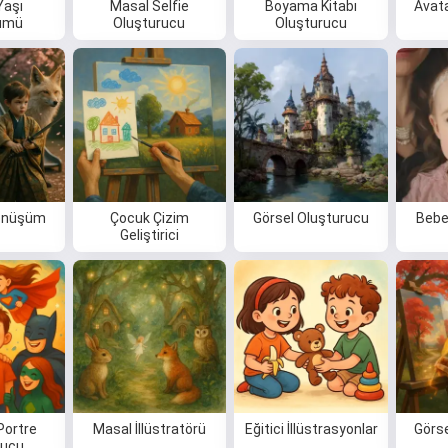
Yaşı
Masal Selfie
Boyama Kitabı
Avat
ümü
Oluşturucu
Oluşturucu
Dönüşüm
Çocuk Çizim
Görsel Oluşturucu
Bebe
Geliştirici
Portre
Masal İllüstratörü
Eğitici İllüstrasyonlar
Görse
rucu