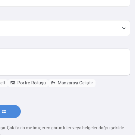
elt
🖼️
Portre Rötuşu
🏞️
Manzarayı Geliştir
22
ışır. Çok fazla metin içeren görüntüler veya belgeler doğru şekilde
.