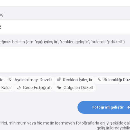
eç
inizi belirtin (örn. 'ışığı iyileştir', 'renkleri geliştir', 'bulanıklığı düzelt')
te
💡
Aydınlatmayı Düzelt
🌈
Renkleri İyileştir
🔧
Bulanıklığı Düz
 Kaldır
🌙
Gece Fotoğrafı
🌤️
Gölgeleri Düzelt
Fotoğrafı geliştir
tirici, minimum veya hiç metin içermeyen fotoğraflarla en iyi şekilde çal
geliştirilemeyebilir