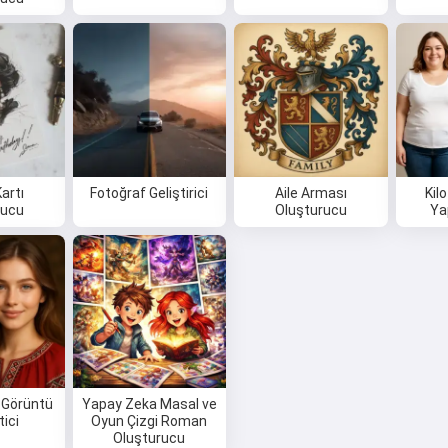
artı
Fotoğraf Geliştirici
Aile Arması
Kil
rucu
Oluşturucu
Ya
 Görüntü
Yapay Zeka Masal ve
tici
Oyun Çizgi Roman
Oluşturucu