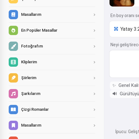
Masallarım
En boy oranı s
En Popüler Masallar
Neyi geliştireceğ
Fotoğrafım
Kliplerim
Şiirlerim
✨
Genel Kali
🔊
Gürültüyü
Şarkılarım
Çizgi Romanlar
Masallarım
İpucu: Geliş