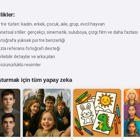
ikler:
Merhaba! Ben Storiko 👋
tre türleri: kadın, erkek, çocuk, aile, grup, evcil hayvan
Çocuklarınız için sihirli uyku
anatsal stiller: gerçekçi, sinematik, suluboya, çizgi film ve daha fazlası
öncesi masallar anlatırım 🌟
fotoğrafa yüksek portre benzerliği
azla referans fotoğrafı desteği
rilebilir detaylar ve arka plan
özünürlüklü resimler
Bir masal oku
turmak için tüm yapay zeka
Hizmeti kullanmaya başlayarak, kabul ediyorsunuz:
Hizmet Şartları
,
Gizlilik Politikası
,
İade Politikası