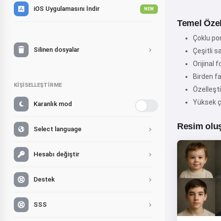
iOS Uygulamasını İndir
NEW
Temel Özell
Çoklu por
Silinen dosyalar
Çeşitli s
Orijinal 
Birden f
KIŞISELLEŞTIRME
Özelleşti
Yüksek ç
Karanlık mod
Resim oluş
Select language
Hesabı değiştir
Destek
SSS