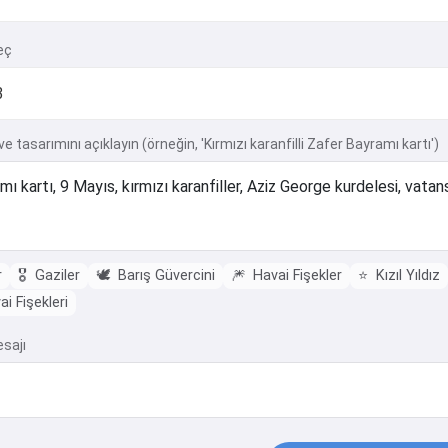
eç
e tasarımını açıklayın (örneğin, 'Kırmızı karanfilli Zafer Bayramı kartı')
r
🎖️
Gaziler
🕊️
Barış Güvercini
🎆
Havai Fişekler
⭐
Kızıl Yıldız
i Fişekleri
esajı