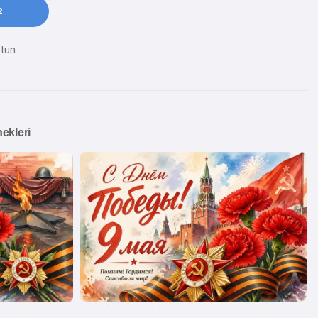
2
utun.
ekleri