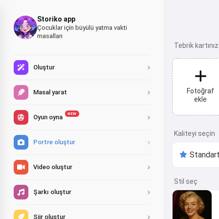
Storiko app
Çocuklar için büyülü yatma vakti
masalları
Tebrik kartını
Oluştur
Fotoğraf
Masal yarat
ekle
NEW
Oyun oyna
Kaliteyi seçin
Portre oluştur
Video oluştur
Stil seç
Şarkı oluştur
Şiir oluştur