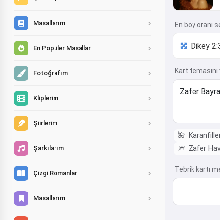
Masallarım
En boy oranı s
En Popüler Masallar
Kart temasını v
Fotoğrafım
Kliplerim
Şiirlerim
🌺
Karanfille
🎆
Zafer Hava
Şarkılarım
Tebrik kartı m
Çizgi Romanlar
Masallarım