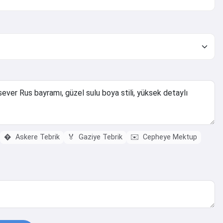
�️
Askere Tebrik
🏅
Gaziye Tebrik
✉️
Cepheye Mektup