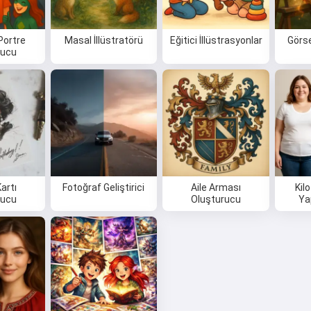
Portre
Masal İllüstratörü
Eğitici İllüstrasyonlar
Görse
rucu
artı
Fotoğraf Geliştirici
Aile Arması
Kil
rucu
Oluşturucu
Ya