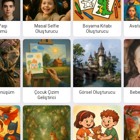
Yaşı
Masal Selfie
Boyama Kitabı
Avat
ümü
Oluşturucu
Oluşturucu
Dönüşüm
Çocuk Çizim
Görsel Oluşturucu
Bebe
Geliştirici