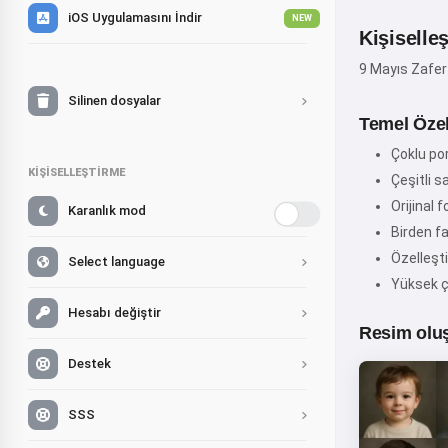
iOS Uygulamasını İndir
NEW
Kişiselle
9 Mayıs Zafer 
Silinen dosyalar
Temel Özell
Çoklu por
KIŞISELLEŞTIRME
Çeşitli s
Orijinal 
Karanlık mod
Birden f
Özelleşti
Select language
Yüksek ç
Hesabı değiştir
Resim oluş
Destek
SSS