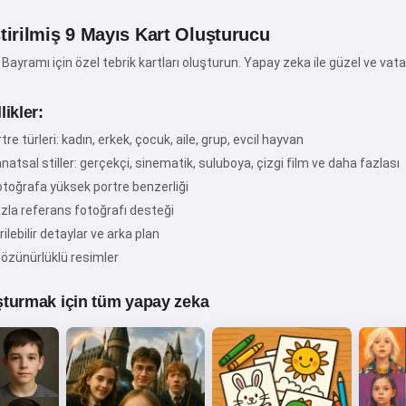
ştirilmiş 9 Mayıs Kart Oluşturucu
Bayramı için özel tebrik kartları oluşturun. Yapay zeka ile güzel ve vata
Merhaba! Ben Storiko 👋
ikler:
Çocuklarınız için sihirli uyku
tre türleri: kadın, erkek, çocuk, aile, grup, evcil hayvan
öncesi masallar anlatırım 🌟
anatsal stiller: gerçekçi, sinematik, suluboya, çizgi film ve daha fazlası
fotoğrafa yüksek portre benzerliği
azla referans fotoğrafı desteği
Bir masal oku
rilebilir detaylar ve arka plan
özünürlüklü resimler
turmak için tüm yapay zeka
Hizmeti kullanmaya başlayarak, kabul ediyorsunuz:
Hizmet Şartları
,
Gizlilik Politikası
,
İade Politikası