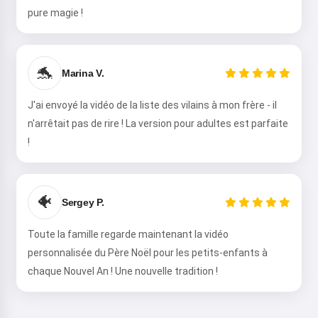
pure magie !
Salut ! Je suis Storiko 👋
Je raconte des contes magiques
🐬
Marina V.
pour vos enfants 🌟
J'ai envoyé la vidéo de la liste des vilains à mon frère - il
n'arrêtait pas de rire ! La version pour adultes est parfaite
!
Lire une histoire
🐠
Sergey P.
En commençant à utiliser le service, vous acceptez :
Conditions générales d'utilisation
,
Politique de
confidentialité
,
Politique de remboursement
Toute la famille regarde maintenant la vidéo
personnalisée du Père Noël pour les petits-enfants à
chaque Nouvel An ! Une nouvelle tradition !