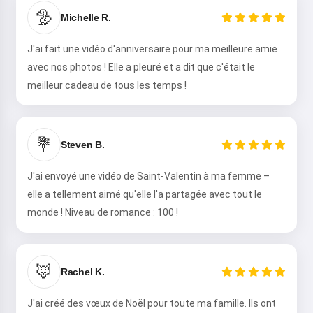
Je raconte des contes magiques
🦤
Michelle R.
pour vos enfants 🌟
J'ai fait une vidéo d'anniversaire pour ma meilleure amie
avec nos photos ! Elle a pleuré et a dit que c'était le
meilleur cadeau de tous les temps !
Lire une histoire
💐
Steven B.
En commençant à utiliser le service, vous acceptez :
Conditions générales d'utilisation
,
Politique de
confidentialité
,
Politique de remboursement
J'ai envoyé une vidéo de Saint-Valentin à ma femme –
elle a tellement aimé qu'elle l'a partagée avec tout le
monde ! Niveau de romance : 100 !
🦊
Rachel K.
J'ai créé des vœux de Noël pour toute ma famille. Ils ont