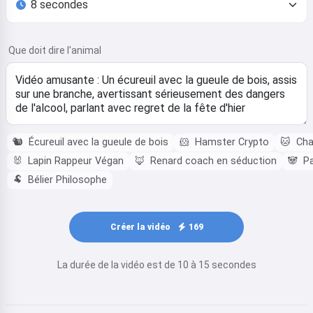
Que doit dire l'animal
🐿️
Écureuil avec la gueule de bois
🐹
Hamster Crypto
🐱
Cha
🐰
Lapin Rappeur Végan
🦊
Renard coach en séduction
🐼
Pa
🐏
Bélier Philosophe
Créer la vidéo
169
La durée de la vidéo est de 10 à 15 secondes