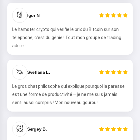
🐰
Igor N.
Le hamster crypto qui vérifie le prix du Bitcoin sur son
téléphone, c'est du génie ! Tout mon groupe de trading
Salut ! Je suis Storiko 👋
adore !
Je raconte des contes magiques
pour vos enfants 🌟
🦄
Svetlana L.
Lire une histoire
Le gros chat philosophe qui explique pourquoi la paresse
est une forme de productivité – je ne me suis jamais
senti aussi compris ! Mon nouveau gourou !
En commençant à utiliser le service, vous acceptez :
Conditions générales d'utilisation
,
Politique de
confidentialité
,
Politique de remboursement
🐭
Sergey B.