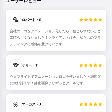
ユーザーレビュー
🦜
ロバート・S
こんにちは！私はStorikoです👋
お子様のために魔法の寝かしつけ
会社のロゴをアニメーション化したら、信じられないほど
のお話をします🌟
素晴らしくなりました！クライアントは今、私たちのブラ
ンディングに感銘を受けています！
お話を読む
🐨
ケリー・T
ウェブサイトでアニメーションロゴを使いました – 訪問者
サービスの利用を開始することにより、以下に同意したことに
なります：
利用規約
,
プライバシーポリシー
,
返金ポリシー
に大好評です！静止画像よりずっとクールです！
🌼
マーカス・J