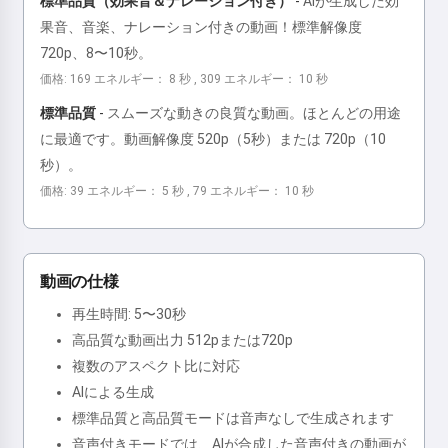
標準品質（効果音＆ナレーション付き）
-
AIが生成した効
果音、音楽、ナレーション付きの動画！標準解像度
720p、8〜10秒。
価格: 169 エネルギー： 8 秒 , 309 エネルギー： 10 秒
標準品質
-
スムーズな動きの良質な動画。ほとんどの用途
に最適です。動画解像度 520p（5秒）または 720p（10
秒）。
価格: 39 エネルギー： 5 秒 , 79 エネルギー： 10 秒
動画の仕様
再生時間: 5〜30秒
高品質な動画出力 512pまたは720p
複数のアスペクト比に対応
AIによる生成
標準品質と高品質モードは音声なしで生成されます
音声付きモードでは、AIが合成した音声付きの動画が