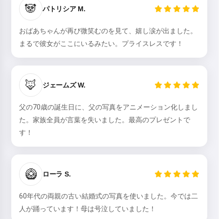
🐼
パトリシア M.
おばあちゃんが再び微笑むのを見て、嬉し涙が出ました。
お話を読む
まるで彼女がここにいるみたい。プライスレスです！
🦊
サービスの利用を開始することにより、以下に同意したことに
ジェームズ W.
なります：
利用規約
,
プライバシーポリシー
,
返金ポリシー
父の70歳の誕生日に、父の写真をアニメーション化しまし
た。家族全員が言葉を失いました。最高のプレゼントで
す！
🥝
ローラ S.
60年代の両親の古い結婚式の写真を使いました。今では二
人が踊っています！母は号泣していました！