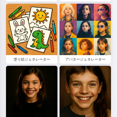
こんにちは！私はStorikoです👋
お子様のために魔法の寝かしつけ
塗り絵ジェネレーター
アバタージェネレーター
のお話をします🌟
お話を読む
サービスの利用を開始することにより、以下に同意したことに
なります：
利用規約
,
プライバシーポリシー
,
返金ポリシー