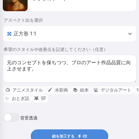
アスペクト比を選択
希望のスタイルや改善点を記述してください（任意）
📺
アニメスタイル
🖌️
水彩画
📚
絵本
💻
デジタルアート

✨
おとぎ話
👾
SF
背景透過
絵を加工する
22