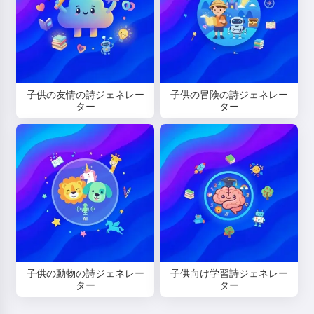
子供の友情の詩ジェネレー
子供の冒険の詩ジェネレー
こんにちは！私はStorikoです👋
ター
ター
お子様のために魔法の寝かしつけ
のお話をします🌟
お話を読む
サービスの利用を開始することにより、以下に同意したことに
なります：
利用規約
,
プライバシーポリシー
,
返金ポリシー
子供の動物の詩ジェネレー
子供向け学習詩ジェネレー
ター
ター