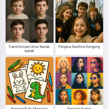
Transformasi Umur Kanak-
Penjana Swafoto Dongeng
kanak
Hai! Saya Storiko 👋
Saya menceritakan kisah
dongeng ajaib sebelum tidur
untuk anak-anak anda 🌟
Baca cerita dongeng
Penjana Buku Mewarna
Penjana Avatar