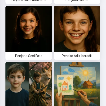
Dengan mula menggunakan perkhidmatan ini, anda
menerima:
Syarat Perkhidmatan
,
Dasar Privasi
,
Dasar
Bayaran Balik
Penjana Sesi Foto
Peneka Adik-beradik