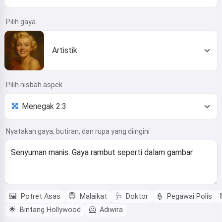
Pilih gaya
Artistik
Pilih nisbah aspek
Nyatakan gaya, butiran, dan rupa yang diingini
🖼️
Potret Asas
😇
Malaikat
🩺
Doktor
👮
Pegawai Polis
🌟
Bintang Hollywood
🦸
Adiwira