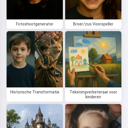
Door de dienst te gebruiken, accepteer je:
Servicevoorwaarden
,
Privacybeleid
,
Terugbetalingsbeleid
Fotoshootgenerator
Broer/zus Voorspeller
Historische Transformatie
Tekeningverbeteraar voor
kinderen