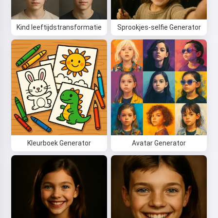
Kind leeftijdstransformatie
Sprookjes-selfie Generator
Hoi! Ik ben Storiko 👋
Ik vertel magische
bedtijdverhalen voor je kinderen
🌟
Kleurboek Generator
Avatar Generator
Lees een verhaal