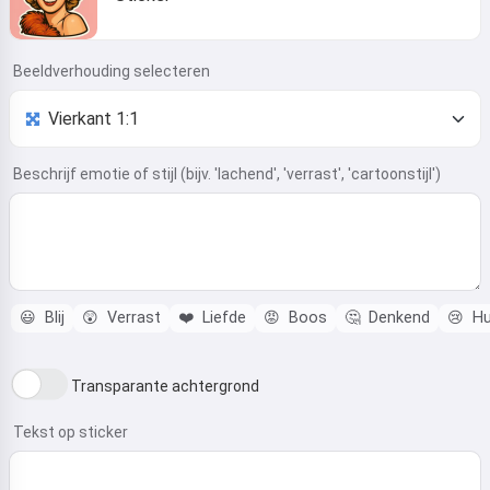
Beeldverhouding selecteren
Beschrijf emotie of stijl (bijv. 'lachend', 'verrast', 'cartoonstijl')
😃
Blij
😲
Verrast
❤️
Liefde
😡
Boos
🤔
Denkend
😢
Hu
Transparante achtergrond
Tekst op sticker