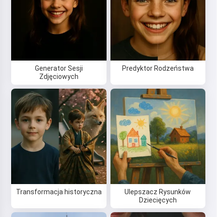
Rozpoczynając korzystanie z serwisu, akceptujesz:
Regulamin
,
Polityka prywatności
,
Polityka zwrotów
Generator Sesji
Predyktor Rodzeństwa
Zdjęciowych
Transformacja historyczna
Ulepszacz Rysunków
Dziecięcych