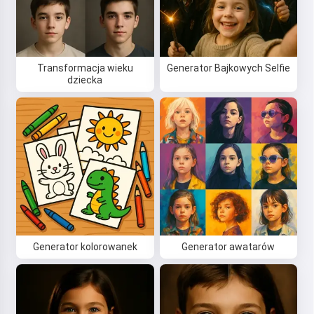
Transformacja wieku
Generator Bajkowych Selfie
dziecka
Cześć! Jestem Storiko 👋
Opowiadam magiczne сказки na
dobranoc dla Twoich dzieci 🌟
Generator kolorowanek
Generator awatarów
Przeczytaj сказkę