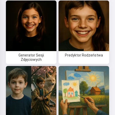
Przeczytaj сказkę
Rozpoczynając korzystanie z serwisu, akceptujesz:
Regulamin
,
Polityka prywatności
,
Polityka zwrotów
Generator Sesji
Predyktor Rodzeństwa
Zdjęciowych