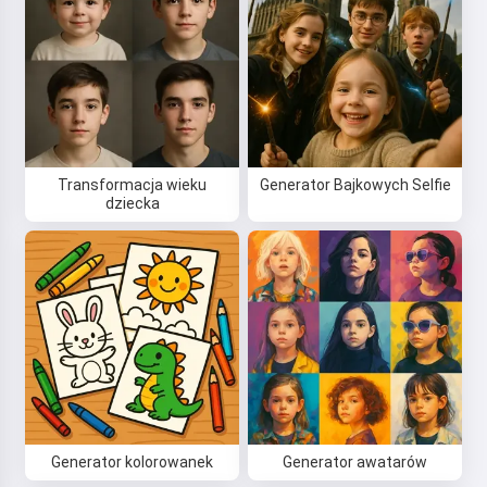
Transformacja wieku
Generator Bajkowych Selfie
dziecka
Cześć! Jestem Storiko 👋
Opowiadam magiczne сказки na
dobranoc dla Twoich dzieci 🌟
Generator kolorowanek
Generator awatarów