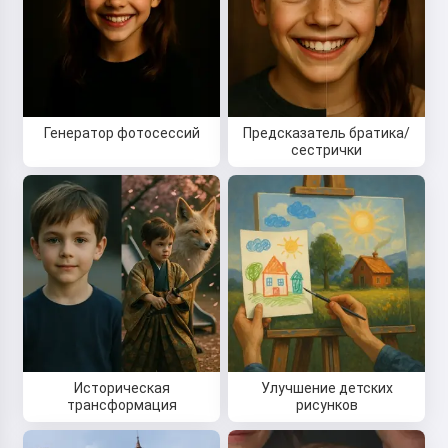
Начиная использовать сервис, вы принимаете:
Условия использования
,
Политика
конфиденциальности
,
Политика возврата
Генератор фотосессий
Предсказатель братика/
сестрички
Историческая
Улучшение детских
трансформация
рисунков