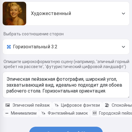
Художественный
Выбрать соотношение сторон
Опишите широкоформатную сцену (например, 'эпичный горный
хребет на рассвете', 'футуристический цифровой ландшафт')
🖼️
Эпический пейзаж
🦄
Цифровое фэнтези
🏖️
Спокойны
➖
Минимализм
🦄
Фэнтезийный замок
🆕
Городской пейз