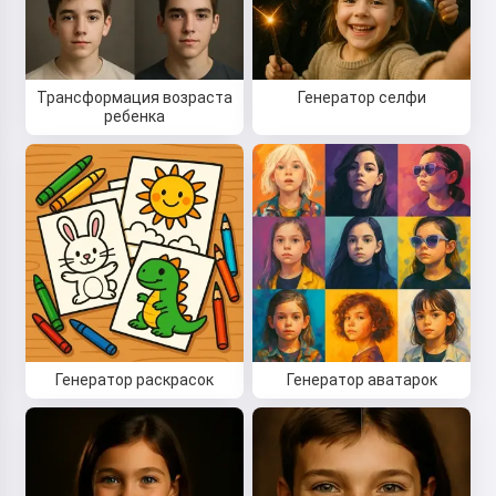
Трансформация возраста
Генератор селфи
ребенка
Привет! Я Сторико 👋
Я рассказываю волшебные
сказки на ночь для ваших детей
🌟
Генератор раскрасок
Генератор аватарок
Прочитать сказку