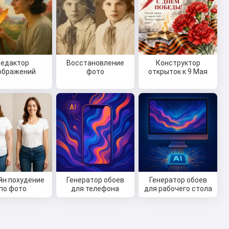
Редактор
Восстановление
Конструктор
ображений
фото
открыток к 9 Мая
йн похудение
Генератор обоев
Генератор обоев
по фото
для телефона
для рабочего стола