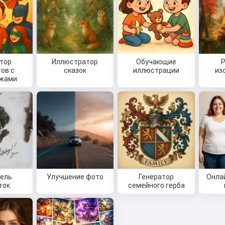
тор
Иллюстратор
Обучающие
ов с
сказок
иллюстрации
из
ажами
ель
Улучшение фото
Генератор
Онла
ток
семейного герба