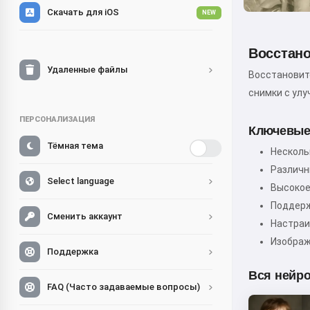
Скачать для iOS
NEW
Восстан
Удаленные файлы
Восстановит
снимки с ул
ПЕРСОНАЛИЗАЦИЯ
Ключевые
Тёмная тема
Несколь
Различн
Select language
Высокое
Поддерж
Сменить аккаунт
Настраи
Изображ
Поддержка
Вся нейро
FAQ (Часто задаваемые вопросы)