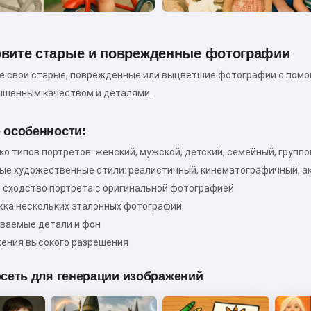
овите старые и поврежденные фотографии
е свои старые, поврежденные или выцветшие фотографии с помо
Привет! Я Сторико 👋
учшенным качеством и деталями.
Я рассказываю волшебные
сказки на ночь для ваших детей
 особенности:
🌟
ко типов портретов: женский, мужской, детский, семейный, групп
ые художественные стили: реалистичный, кинематографичный, ак
 сходство портрета с оригинальной фотографией
ка нескольких эталонных фотографий
Прочитать сказку
ваемые детали и фон
ения высокого разрешения
Начиная использовать сервис, вы принимаете:
сеть для генерации изображений
Условия использования
,
Политика
конфиденциальности
,
Политика возврата