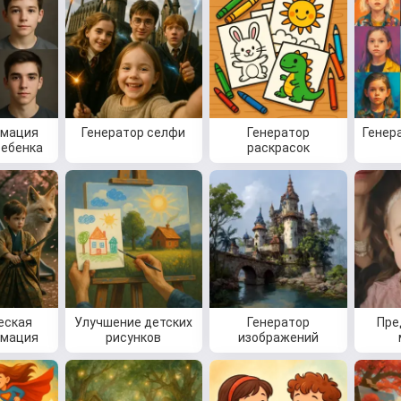
рмация
Генератор селфи
Генератор
Генер
ребенка
раскрасок
еская
Улучшение детских
Генератор
Пре
рмация
рисунков
изображений