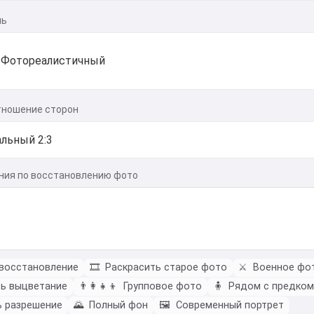
ль
Фотореалистичный
тношение сторон
ния по восстановлению фото
восстановление
🎞️
Раскрасить старое фото
⚔️
Военное фо
ь выцветание
👨‍👩‍👧‍👦
Групповое фото
🧍
Рядом с предком
 разрешение
🌄
Полный фон
🖼️
Современный портрет