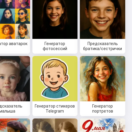
атор аватарок
Генератор
Предсказатель
фотосессий
братика/сестрички
дсказатель
Генератор стикеров
Генератор
малыша
Telegram
портретов