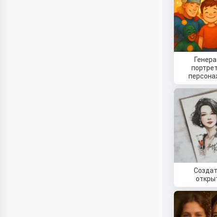
Генера
портрет
персон
Создат
откры