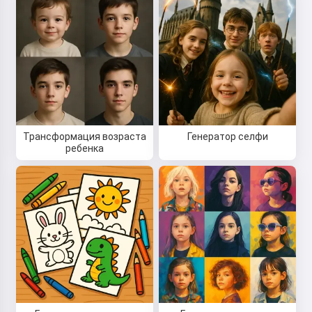
Трансформация возраста
Генератор селфи
ребенка
Привет! Я Сторико 👋
Я рассказываю волшебные
сказки на ночь для ваших детей
🌟