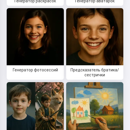
Генератор раскрасок
Генератор аватарок
Прочитать сказку
Начиная использовать сервис, вы принимаете:
Условия использования
,
Политика
конфиденциальности
,
Политика возврата
Генератор фотосессий
Предсказатель братика/
сестрички