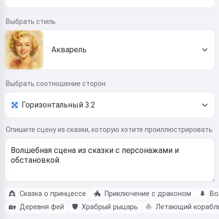
Выбрать стиль
Акварель
Выбрать соотношение сторон
Опишите сцену из сказки, которую хотите проиллюстрировать
👸
Сказка о принцессе
🐲
Приключение с драконом
🌲
Во
🏡
Деревня фей
🛡️
Храбрый рыцарь
⛵
Летающий корабл