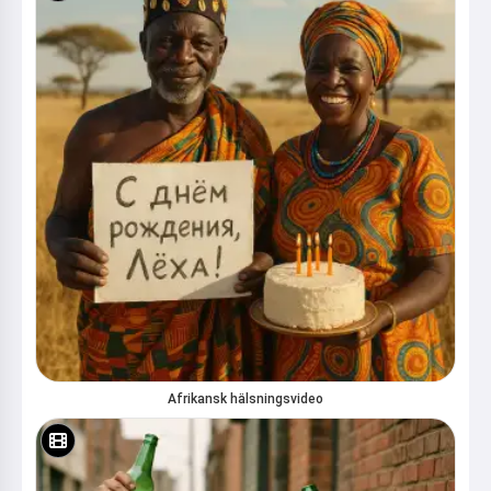
Hej! Jag är Storiko 👋
Jag berättar magiska
Afrikansk hälsningsvideo
godnattsagor för dina barn 🌟