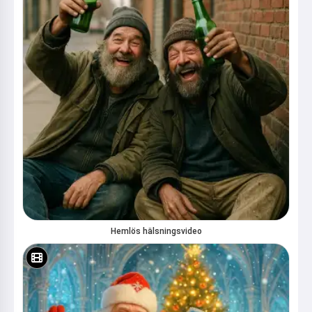
Läs en saga
Genom att börja använda tjänsten accepterar du:
Användarvillkor
,
Integritetspolicy
,
Återbetalningspolicy
Hemlös hälsningsvideo