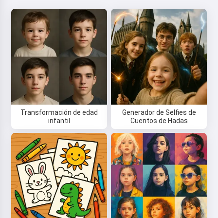
¡Hola! Soy Storiko 👋
Cuento cuentos mágicas para
dormir a tus niños 🌟
Transformación de edad
Generador de Selfies de
infantil
Cuentos de Hadas
Leer una cuento
Al empezar a usar el servicio, aceptas:
Términos del
servicio
,
Política de privacidad
,
Política de reembolso