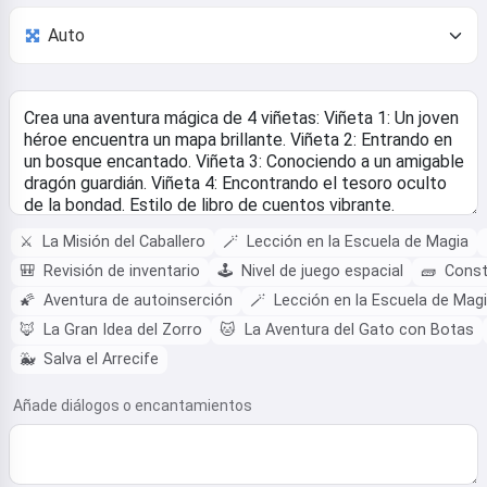
⚔️
La Misión del Caballero
🪄
Lección en la Escuela de Magia
🎒
Revisión de inventario
🕹️
Nivel de juego espacial
🧱
Const
🌠
Aventura de autoinserción
🪄
Lección en la Escuela de Mag
🦊
La Gran Idea del Zorro
🐱
La Aventura del Gato con Botas
🐳
Salva el Arrecife
Añade diálogos o encantamientos