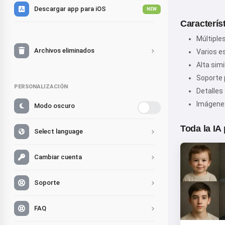
Descargar app para iOS
NEW
Caracterís
Múltiples
Archivos eliminados
Varios e
Alta simi
Soporte 
PERSONALIZACIÓN
Detalles
Imágenes
Modo oscuro
Toda la IA
Select language
Cambiar cuenta
Soporte
FAQ