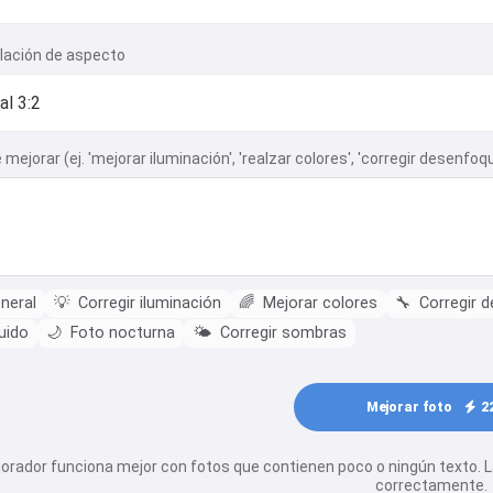
elación de aspecto
mejorar (ej. 'mejorar iluminación', 'realzar colores', 'corregir desenfoq
neral
💡
Corregir iluminación
🌈
Mejorar colores
🔧
Corregir 
uido
🌙
Foto nocturna
🌤️
Corregir sombras
Mejorar foto
2
ejorador funciona mejor con fotos que contienen poco o ningún text
correctamente.