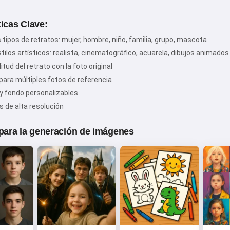
ticas Clave:
 tipos de retratos: mujer, hombre, niño, familia, grupo, mascota
¡Hola! Soy Storiko 👋
stilos artísticos: realista, cinematográfico, acuarela, dibujos animado
Cuento cuentos mágicas para
litud del retrato con la foto original
dormir a tus niños 🌟
para múltiples fotos de referencia
 y fondo personalizables
 de alta resolución
Leer una cuento
 para la generación de imágenes
Al empezar a usar el servicio, aceptas:
Términos del
servicio
,
Política de privacidad
,
Política de reembolso