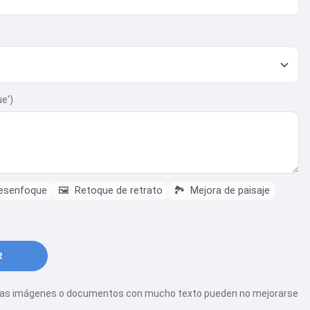
ue')
desenfoque
🖼️
Retoque de retrato
🏞️
Mejora de paisaje
2
o. Las imágenes o documentos con mucho texto pueden no mejorarse