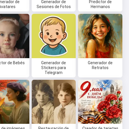
nerador de
Generador de
Predictor de
Avatares
Sesiones de Fotos
Hermanos
ctor de Bebés
Generador de
Generador de
Stickers para
Retratos
Telegram
r de imágenes
Restauración de
Creador de tarjetas