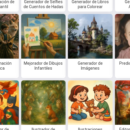
ción de
Generador de Selfies
Generador de Libros
Ge
antil
de Cuentos de Hadas
para Colorear
mación
Mejorador de Dibujos
Generador de
Predi
ica
Infantiles
Imágenes
or de
Ilustrador de
Ilustraciones
Edito