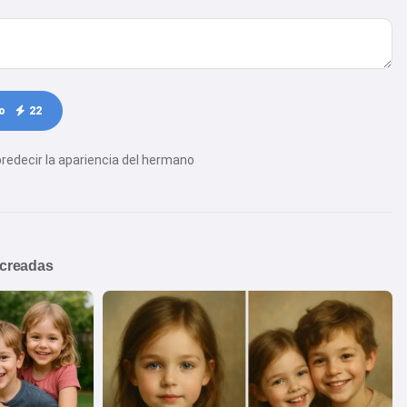
no
22
predecir la apariencia del hermano
 creadas