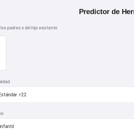
Predictor de He
los padres o del hijo existente
alidad
po