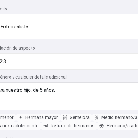
tilo
Fotorrealista
elación de aspecto
género y cualquier detalle adicional
 menor
👧
Hermana mayor
👯
Gemelo/a
🧬
Medio hermano/a
no/a adolescente
🖼️
Retrato de hermanos
🌍
Hermano/a ado