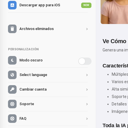
Descargar app para iOS
NEW
Archivos eliminados
Ve Cómo 
PERSONALIZACIÓN
Genera una im
Modo oscuro
Caracterís
Múltiples
Select language
Varios e
Alta simi
Cambiar cuenta
Soporte 
Soporte
Detalles
Imágenes
FAQ
Toda la IA