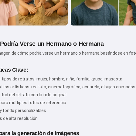
Podría Verse un Hermano o Hermana
agen de cómo podría verse un hermano o hermana basándose en fotos d
¡Hola! Soy Storiko 👋
Cuento cuentos mágicas para
ticas Clave:
dormir a tus niños 🌟
 tipos de retratos: mujer, hombre, niño, familia, grupo, mascota
stilos artísticos: realista, cinematográfico, acuarela, dibujos animado
litud del retrato con la foto original
Leer una cuento
para múltiples fotos de referencia
 y fondo personalizables
 de alta resolución
Al empezar a usar el servicio, aceptas:
Términos del
servicio
,
Política de privacidad
,
Política de reembolso
 para la generación de imágenes