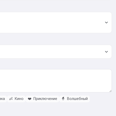
зка
👶
Кино
❤️
Приключение
🧙
Волшебный