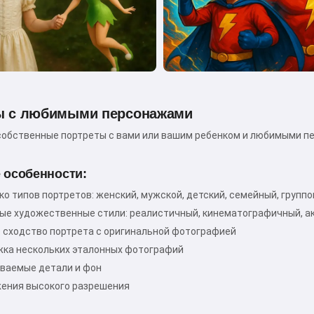
Привет! Я Сторико 👋
ы с любимыми персонажами
Я рассказываю волшебные
собственные портреты с вами или вашим ребенком и любимыми пе
сказки на ночь для ваших детей
🌟
 особенности:
ко типов портретов: женский, мужской, детский, семейный, групп
ые художественные стили: реалистичный, кинематографичный, ак
Прочитать сказку
 сходство портрета с оригинальной фотографией
ка нескольких эталонных фотографий
ваемые детали и фон
Начиная использовать сервис, вы принимаете:
ения высокого разрешения
Условия использования
,
Политика
конфиденциальности
,
Политика возврата