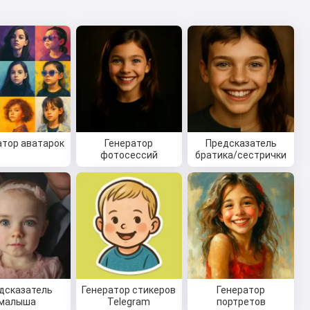
атор аватарок
Генератор
Предсказатель
фотосессий
братика/сестрички
дсказатель
Генератор стикеров
Генератор
малыша
Telegram
портретов