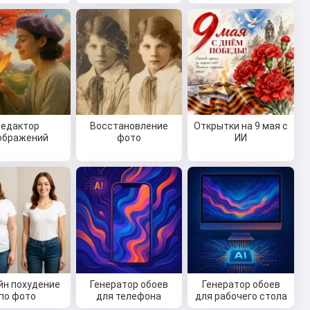
Редактор
Восстановление
Открытки на 9 мая с
ображений
фото
ИИ
йн похудение
Генератор обоев
Генератор обоев
по фото
для телефона
для рабочего стола