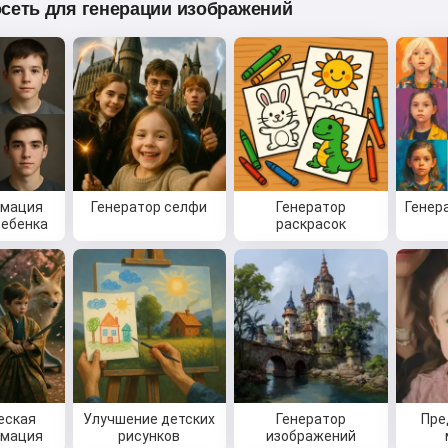
сеть для генерации изображений
рмация
Генератор селфи
Генератор
Генер
ребенка
раскрасок
еская
Улучшение детских
Генератор
Пре
рмация
рисунков
изображений