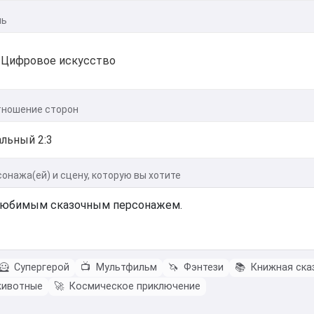
ль
Цифровое искусство
тношение сторон
онажа(ей) и сцену, которую вы хотите
🦸
Супергерой
📺
Мультфильм
🦄
Фэнтези
📚
Книжная ска
животные
🚀
Космическое приключение