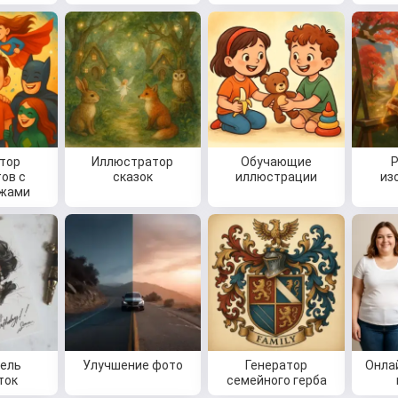
тор
Иллюстратор
Обучающие
ов с
сказок
иллюстрации
из
ажами
ель
Улучшение фото
Генератор
Онла
ток
семейного герба