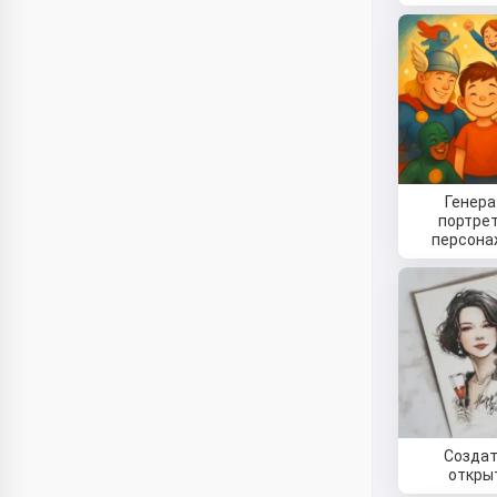
Генера
портрет
персон
Создат
откры