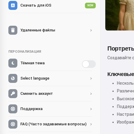
Скачать для iOS
NEW
Удаленные файлы
Портрет
ПЕРСОНАЛИЗАЦИЯ
Создавайте 
Тёмная тема
Ключевые
Select language
Несколь
Различн
Сменить аккаунт
Высокое
Поддерж
Поддержка
Настраи
Изображ
FAQ (Часто задаваемые вопросы)