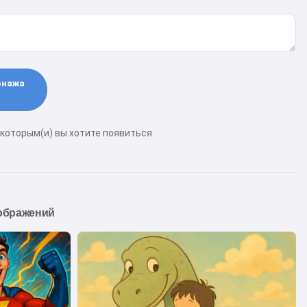
онажа
 которым(и) вы хотите появиться
ображений