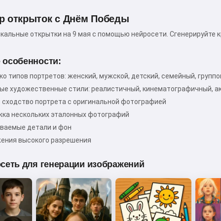
р открыток с Днём Победы
икальные открытки на 9 мая с помощью нейросети. Сгенерируйте
Привет! Я Сторико 👋
Я рассказываю волшебные
 особенности:
сказки на ночь для ваших детей
ко типов портретов: женский, мужской, детский, семейный, групп
🌟
ые художественные стили: реалистичный, кинематографичный, ак
 сходство портрета с оригинальной фотографией
ка нескольких эталонных фотографий
ваемые детали и фон
Прочитать сказку
ения высокого разрешения
сеть для генерации изображений
Начиная использовать сервис, вы принимаете:
Условия использования
,
Политика
конфиденциальности
,
Политика возврата