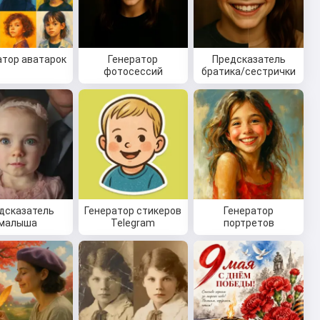
атор аватарок
Генератор
Предсказатель
фотосессий
братика/сестрички
дсказатель
Генератор стикеров
Генератор
малыша
Telegram
портретов