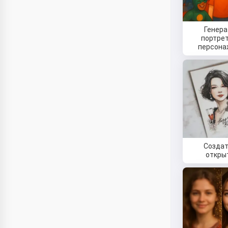
Генера
портрет
персон
Создат
откры