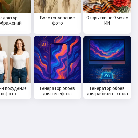
Редактор
Восстановление
Открытки на 9 мая с
ображений
фото
ИИ
йн похудение
Генератор обоев
Генератор обоев
по фото
для телефона
для рабочего стола