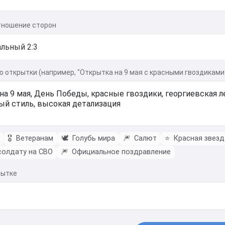
тношение сторон
 открытки (например, "Открытка на 9 мая с красными гвоздиками 
🎖️
Ветеранам
🕊️
Голубь мира
🎆
Салют
⭐
Красная звезд
олдату на СВО
🎆
Официальное поздравление
рытке