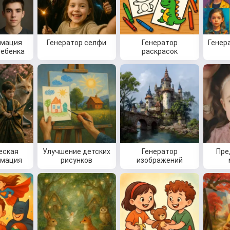
рмация
Генератор селфи
Генератор
Генер
ребенка
раскрасок
еская
Улучшение детских
Генератор
Пре
рмация
рисунков
изображений