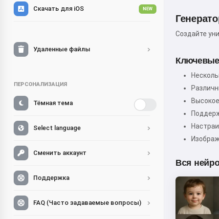
Скачать для iOS
NEW
Генерато
Создайте ун
Удаленные файлы
Ключевые
Несколь
ПЕРСОНАЛИЗАЦИЯ
Различн
Высокое
Тёмная тема
Поддерж
Настраи
Select language
Изображ
Сменить аккаунт
Вся нейро
Поддержка
FAQ (Часто задаваемые вопросы)