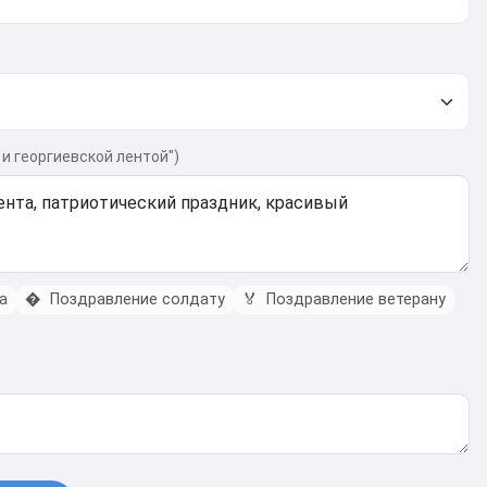
и георгиевской лентой")
а
�️
Поздравление солдату
🏅
Поздравление ветерану