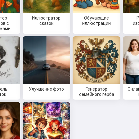
тор
Иллюстратор
Обучающие
ов с
сказок
иллюстрации
из
ажами
ель
Улучшение фото
Генератор
Онла
ток
семейного герба