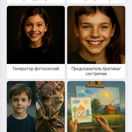
Прочитать сказку
Начиная использовать сервис, вы принимаете:
Условия использования
,
Политика
конфиденциальности
,
Политика возврата
Генератор фотосессий
Предсказатель братика/
сестрички