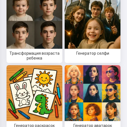
Трансформация возраста
Генератор селфи
ребенка
Привет! Я Сторико 👋
Я рассказываю волшебные
сказки на ночь для ваших детей
🌟
Генератор раскрасок
Генератор аватарок