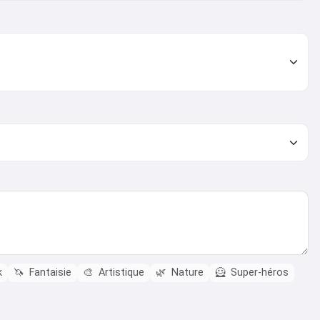
k
🦄
Fantaisie
🎨
Artistique
🌿
Nature
🦸
Super-héros