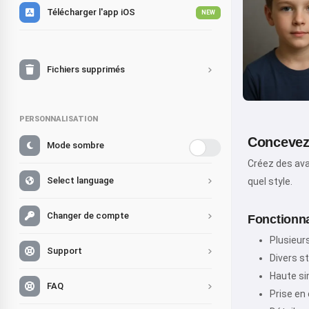
Télécharger l'app iOS
NEW
Fichiers supprimés
PERSONNALISATION
Concevez 
Mode sombre
Créez des ava
Select language
quel style.
Changer de compte
Fonctionnal
Plusieur
Support
Divers st
Haute sim
FAQ
Prise en