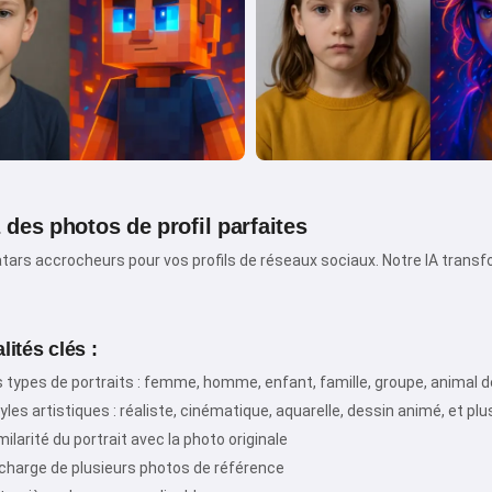
des photos de profil parfaites
Salut ! Je suis Storiko 👋
Je raconte des contes magiques
tars accrocheurs pour vos profils de réseaux sociaux. Notre IA transf
pour vos enfants 🌟
ités clés :
s types de portraits : femme, homme, enfant, famille, groupe, animal
Lire une histoire
yles artistiques : réaliste, cinématique, aquarelle, dessin animé, et pl
ilarité du portrait avec la photo originale
 charge de plusieurs photos de référence
En commençant à utiliser le service, vous acceptez :