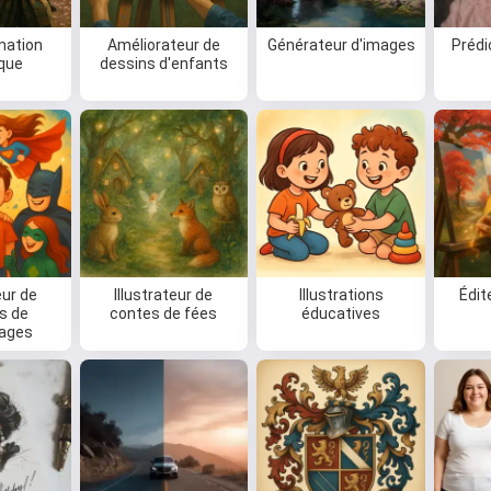
mation
Améliorateur de
Générateur d'images
Prédi
ique
dessins d'enfants
ur de
Illustrateur de
Illustrations
Édit
ts de
contes de fées
éducatives
ages