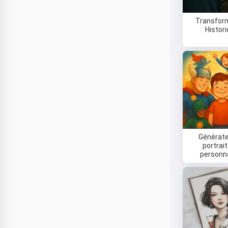
Transfor
Histor
Générate
portrai
personn