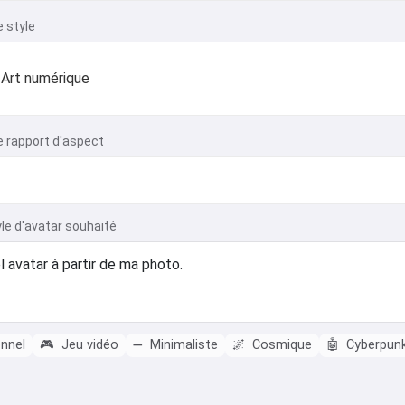
e style
Art numérique
e rapport d'aspect
yle d'avatar souhaité
nnel
🎮
Jeu vidéo
➖
Minimaliste
🌌
Cosmique
🤖
Cyberpun