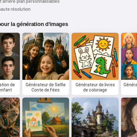
t arrière-plan personnalisables
Conditions générales d'utilisation
,
Politique de
confidentialité
,
Politique de remboursement
aute résolution
 pour la génération d'images
tion de
Générateur de Selfie
Générateur de livres
Généra
'enfant
Conte de Fées
de coloriage