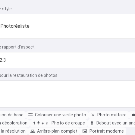
e style
Photoréaliste
e rapport d'aspect
pour la restauration de photos
ion de base
🎞️
Coloriser une vieille photo
⚔️
Photo militaire

a décoloration
👨‍👩‍👧‍👦
Photo de groupe
🧍
Debout avec un an
la résolution
🌄
Arrière-plan complet
🖼️
Portrait moderne