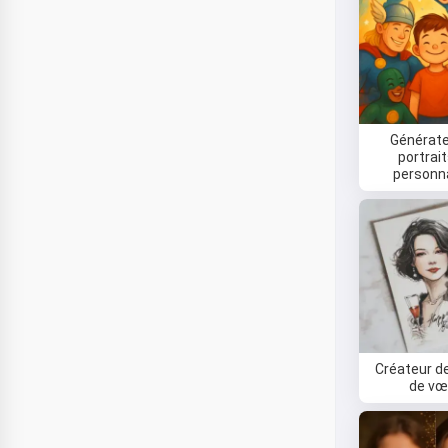
Générate
portrai
personn
Créateur d
de vœ