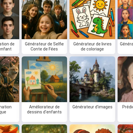
tion de
Générateur de Selfie
Générateur de livres
Généra
'enfant
Conte de Fées
de coloriage
mation
Améliorateur de
Générateur d'images
Prédi
ique
dessins d'enfants