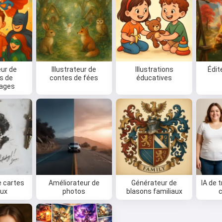
ur de
Illustrateur de
Illustrations
Édit
ts de
contes de fées
éducatives
ages
e cartes
Améliorateur de
Générateur de
IA de 
ux
photos
blasons familiaux
c