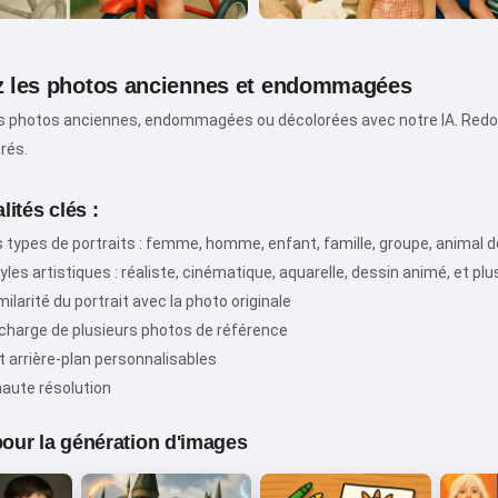
z les photos anciennes et endommagées
 photos anciennes, endommagées ou décolorées avec notre IA. Redonne
rés.
Salut ! Je suis Storiko 👋
Je raconte des contes magiques
ités clés :
pour vos enfants 🌟
s types de portraits : femme, homme, enfant, famille, groupe, animal
yles artistiques : réaliste, cinématique, aquarelle, dessin animé, et pl
ilarité du portrait avec la photo originale
Lire une histoire
 charge de plusieurs photos de référence
t arrière-plan personnalisables
aute résolution
En commençant à utiliser le service, vous acceptez :
Conditions générales d'utilisation
,
Politique de
 pour la génération d'images
confidentialité
,
Politique de remboursement