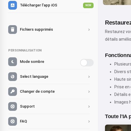
Télécharger l'app iOS
NEW
Restaure
Fichiers supprimés
Restaurez vos
détails amélio
PERSONNALISATION
Fonctionnal
Mode sombre
Plusieur
Divers st
Select language
Haute sim
Prise en
Changer de compte
Détails e
Images h
Support
Toute l'IA
FAQ