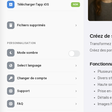
Télécharger l'app iOS
NEW
Fichiers supprimés
Créez de 
PERSONNALISATION
Transformez vo
Créez des por
Mode sombre
Fonctionnal
Select language
Plusieur
Divers st
Changer de compte
Haute sim
Support
Prise en
Détails e
FAQ
Images h