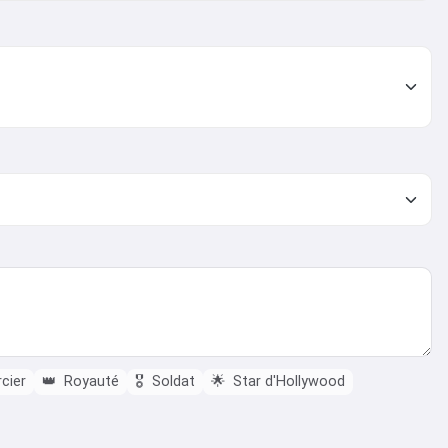
cier
👑
Royauté
🎖️
Soldat
🌟
Star d'Hollywood