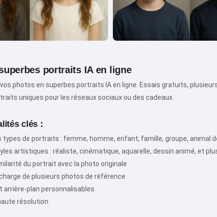
superbes portraits IA en ligne
s photos en superbes portraits IA en ligne. Essais gratuits, plusieurs 
Salut ! Je suis Storiko 👋
traits uniques pour les réseaux sociaux ou des cadeaux.
Je raconte des contes magiques
pour vos enfants 🌟
ités clés :
s types de portraits : femme, homme, enfant, famille, groupe, animal
yles artistiques : réaliste, cinématique, aquarelle, dessin animé, et pl
Lire une histoire
ilarité du portrait avec la photo originale
 charge de plusieurs photos de référence
t arrière-plan personnalisables
En commençant à utiliser le service, vous acceptez :
aute résolution
Conditions générales d'utilisation
,
Politique de
confidentialité
,
Politique de remboursement