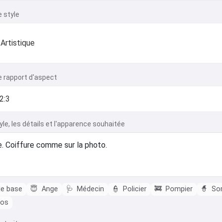
e style
Artistique
e rapport d'aspect
tyle, les détails et l'apparence souhaitée
de base
😇
Ange
🩺
Médecin
👮
Policier
🚒
Pompier
🧙
Sor
ros