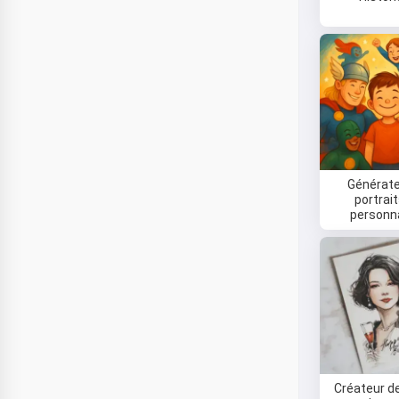
Générate
portrai
personn
Créateur d