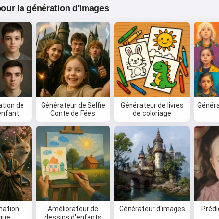
 pour la génération d'images
tion de
Générateur de Selfie
Générateur de livres
Généra
'enfant
Conte de Fées
de coloriage
mation
Améliorateur de
Générateur d'images
Prédi
ique
dessins d'enfants