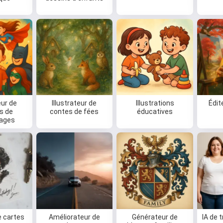
ur de
Illustrateur de
Illustrations
Édit
ts de
contes de fées
éducatives
ages
e cartes
Améliorateur de
Générateur de
IA de 