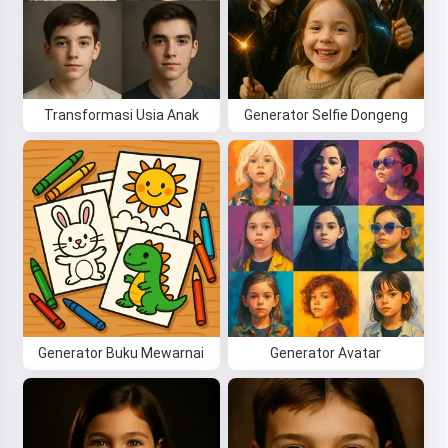
Transformasi Usia Anak
Generator Selfie Dongeng
Hai! Aku Storiko 👋
Aku menceritakan dongeng
pengantar tidur ajaib untuk anak-
anakmu 🌟
Generator Buku Mewarnai
Generator Avatar
Baca dongeng