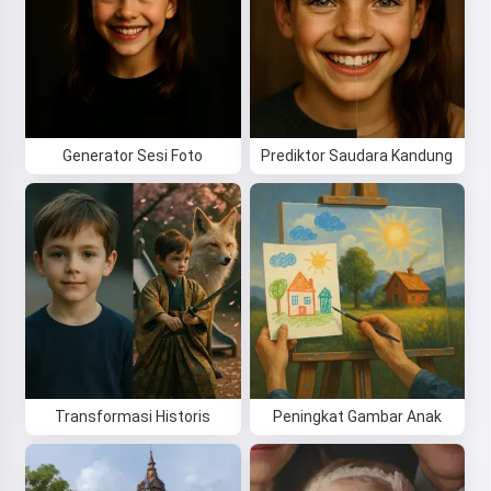
Dengan mulai menggunakan layanan ini, Anda
menerima:
Ketentuan Layanan
,
Kebijakan Privasi
,
Kebijakan Pengembalian Dana
Generator Sesi Foto
Prediktor Saudara Kandung
Transformasi Historis
Peningkat Gambar Anak