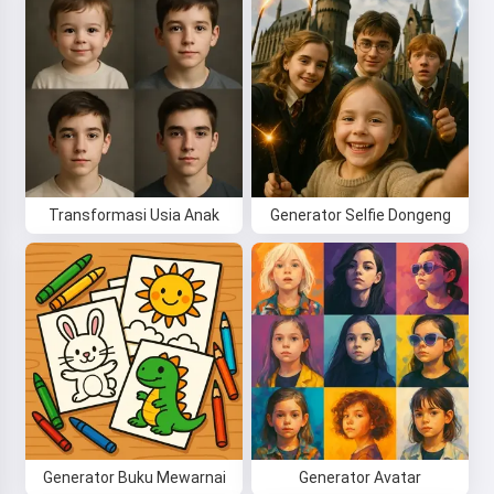
Transformasi Usia Anak
Generator Selfie Dongeng
Hai! Aku Storiko 👋
Aku menceritakan dongeng
pengantar tidur ajaib untuk anak-
anakmu 🌟
Baca dongeng
Generator Buku Mewarnai
Generator Avatar