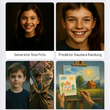
Dengan mulai menggunakan layanan ini, Anda
menerima:
Ketentuan Layanan
,
Kebijakan Privasi
,
Kebijakan Pengembalian Dana
Generator Sesi Foto
Prediktor Saudara Kandung