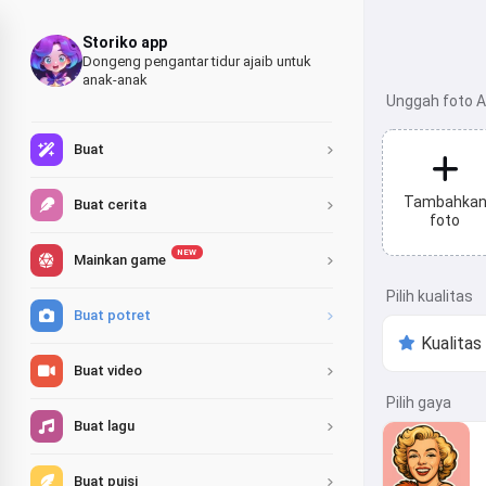
Storiko app
Dongeng pengantar tidur ajaib untuk
anak-anak
Unggah foto A
Buat
Tambahka
Buat cerita
foto
NEW
Mainkan game
Pilih kualitas
Buat potret
Buat video
Pilih gaya
Buat lagu
Buat puisi