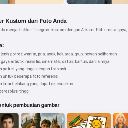
er Kustom dari Foto Anda
Hai! Aku Storiko 👋
nda menjadi stiker Telegram kustom dengan AI kami. Pilih emosi, gaya, 
Aku menceritakan dongeng
pengantar tidur ajaib untuk anak-
a:
anakmu 🌟
jenis potret: wanita, pria, anak, keluarga, grup, hewan peliharaan
gaya artistik: realistis, sinematik, cat air, kartun, dan lainnya
n potret yang tinggi dengan foto asli
Baca dongeng
 untuk beberapa foto referensi
an latar belakang yang dapat disesuaikan
eresolusi tinggi
Dengan mulai menggunakan layanan ini, Anda
menerima:
Ketentuan Layanan
,
Kebijakan Privasi
,
untuk pembuatan gambar
Kebijakan Pengembalian Dana