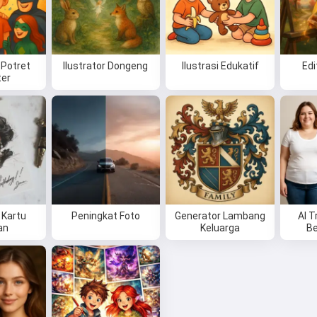
 Potret
Ilustrator Dongeng
Ilustrasi Edukatif
Ed
ter
Kartu
Peningkat Foto
Generator Lambang
AI 
an
Keluarga
Be