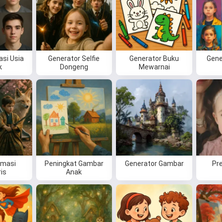
si Usia
Generator Selfie
Generator Buku
Gene
k
Dongeng
Mewarnai
rmasi
Peningkat Gambar
Generator Gambar
Pre
ris
Anak