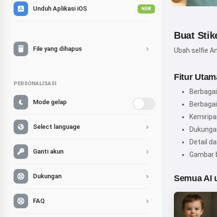
Unduh Aplikasi iOS
NEW
Buat Stik
File yang dihapus
Ubah selfie A
Fitur Utam
PERSONALISASI
Berbagai 
Mode gelap
Berbagai 
Kemiripa
Select language
Dukungan
Detail d
Ganti akun
Gambar b
Dukungan
Semua AI 
FAQ