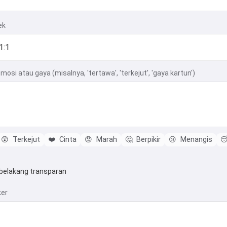
ek
mosi atau gaya (misalnya, 'tertawa', 'terkejut', 'gaya kartun')
😲
Terkejut
❤️
Cinta
😡
Marah
🤔
Berpikir
😢
Menangis

 belakang transparan
ker