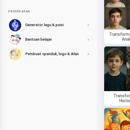
PROYEK KAMI
Generator lagu & puisi
Transforma
Ana
Bantuan belajar
Pembuat spanduk, logo & iklan
Transfo
Histo