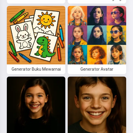
Hai! Aku Storiko 👋
Aku menceritakan dongeng
pengantar tidur ajaib untuk anak-
Generator Buku Mewarnai
Generator Avatar
anakmu 🌟
Baca dongeng
Dengan mulai menggunakan layanan ini, Anda
menerima:
Ketentuan Layanan
,
Kebijakan Privasi
,