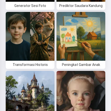
Kebijakan Pengembalian Dana
Generator Sesi Foto
Prediktor Saudara Kandung
Transformasi Historis
Peningkat Gambar Anak