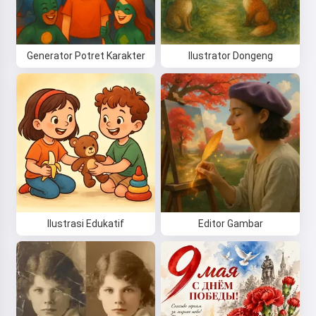
Generator Potret Karakter
Ilustrator Dongeng
Ilustrasi Edukatif
Editor Gambar