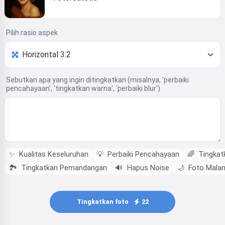
Pilih rasio aspek
Sebutkan apa yang ingin ditingkatkan (misalnya, 'perbaiki
pencahayaan', 'tingkatkan warna', 'perbaiki blur')
✨
Kualitas Keseluruhan
💡
Perbaiki Pencahayaan
🌈
Tingkat
🏞️
Tingkatkan Pemandangan
🔊
Hapus Noise
🌙
Foto Mala
Tingkatkan foto
22